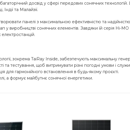
є багаторічний досвід у сфері передових сонячних технологій.
 Індії та Малайзії.
 створювати панелі з максимальною ефективністю та надійніст
тап у виробництві сонячних елементів. Завдяки їй серія Hi-MO
 електростанцій.
огії, зокрема TaiRay Inside, забезпечують максимальну генера
 та тестування, щоб витримувати різні погодні умови і служи
ія для гармонійного встановлення в будь-якому проєкті.
лі, а формує майбутнє сонячної енергетики.