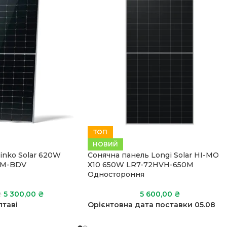
ТОП
НОВИЙ
inko Solar 620W
Сонячна панель Longi Solar HI-MO
4M-BDV
X10 650W LR7-72HVH-650M
Одностороння
5 300,00
₴
5 600,00
₴
₴
лтаві
Орієнтовна дата поставки 05.08