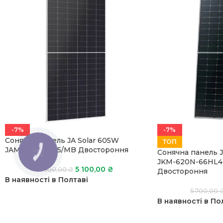
-7%
-7%
Сонячна панель JA Solar 605W
ТОП
JAM72D40-605/MB Двостороння
Сонячна панель J
КНОПКА
ЗВ'ЯЗКУ
JKM-620N-66HL
5 100,00
₴
5 500,00
₴
Двостороння
В наявності в Полтаві
5 700,00
В наявності в По