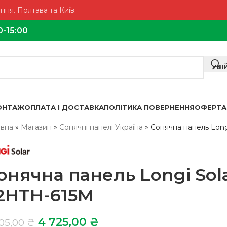
ня. Полтава та Київ.
0-15:00
УВІ
МОНТАЖ
ОПЛАТА І ДОСТАВКА
ПОЛІТИКА ПОВЕРНЕННЯ
ОФЕРТА
овна
»
Магазин
»
Сонячні панелі Україна
»
Сонячна панель Long
онячна панель Longi Sol
2HTH-615M
4 725,00
₴
205,00
₴