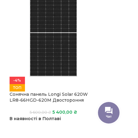
-4%
-7%
Сонячна панел
ТОП
LNDX-455ND Д
Сонячна панель Longi Solar 620W
LR8-66HGD-620M Двостороння
4 500,
В наявності в 
5 400,00
₴
5 600,00
₴
Чат
В наявності в Полтаві