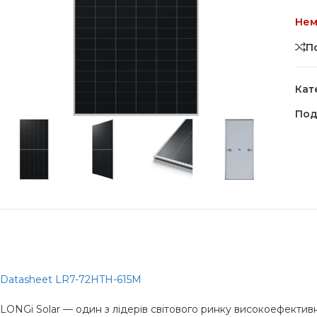
Нем
П
Кат
Под
Datasheet LR7-72HTH-615M
LONGi Solar — один з лідерів світового ринку високоефекти