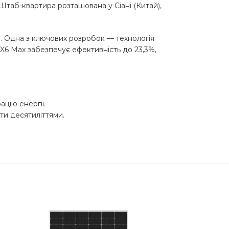
 Штаб-квартира розташована у Сіані (Китай),
ю. Одна з ключових розробок — технологія
 X6 Max забезпечує ефективність до 23,3%,
цію енергії.
ти десятиліттями.