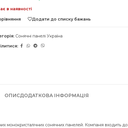
ає в наявності
орівняння
Додати до списку бажань
егорія:
Сонячні панелі Україна
ілитися:
ОПИС
ДОДАТКОВА ІНФОРМАЦІЯ
вних монокристалічних сонячних панелей. Компанія входить д