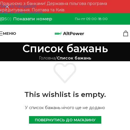
Працюємо з банками! Державна пільгова програма
Skip to navigation
кредитування. Полтава та Київ.
Skip to main content
(0
5
0)
Показати номер
Пн-пт 09:00-18:00
МЕНЮ
Список бажань
Головна
/
Список бажань
This wishlist is empty.
У список бажань нічого ще не додано
ПОВЕРНУТИСЬ ДО МАГАЗИНУ