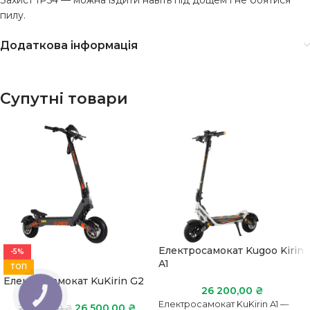
Захист IP54 — можна їздити навіть під дощем і не боятися
пилу.
Додаткова інформація
Супутні товари
Електросамокат Kugoo Kirin
-5%
A1
ТОП
Електросамокат KuKirin G2
26 200,00
₴
КНОПКА
ЗВ'ЯЗКУ
Електросамокат KuKirin A1 —
26 500,00
₴
27 900,00
₴