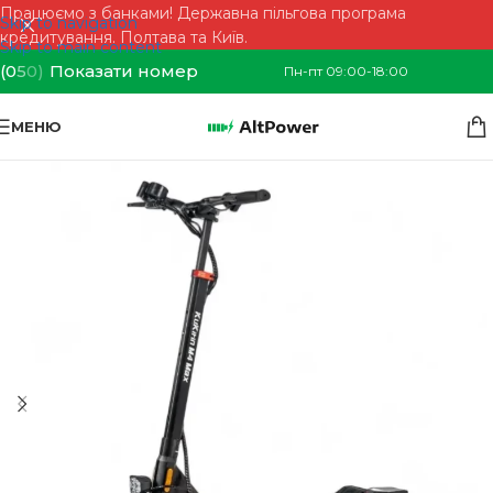
Працюємо з банками! Державна пільгова програма
Skip to navigation
кредитування. Полтава та Київ.
Skip to main content
(0
5
0)
Показати номер
Пн-пт 09:00-18:00
МЕНЮ