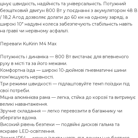
цінує швидкість, надійність та універсальність. Потужний
безщітковий двигун 800 Вт у поєднанні з акумулятором 48 В
/ 18,2 А·год дозволяє долати до 60 км на одному заряді, а
широкі 10″ надувні колеса забезпечують стабільність навіть
на гравії чи нерівному асфальті.
Переваги KuKirin M4 Max
Потужність і динаміка — 800 Вт вистачає для впевненого
руху в місті та за його межами.
Комфортна їзда — широкі 10-дюймові пневматичні шини
пом’якшують нерівності.
Три режими швидкості — підлаштовуйте темп поїздки під
свої потреби.
Міцна алюмінієва рама — легка, стійка до корозії та витримує
великі навантаження.
Зручне складання — легко перевозити в багажнику чи
зберігати вдома.
Високий рівень безпеки — подвійні дискові гальма та
яскраве LED-освітлення.