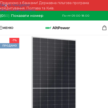
Працюємо з банками! Державна пільгова програма
Skip to navigation
кредитування. Полтава та Київ.
Skip to main content
(0
5
0)
Показати номер
Пн-пт 09:00-18:00
МЕНЮ
-7%
ПРОДАНО