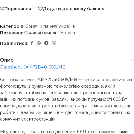
Порівняння
Додати до списку бажань
Категорія:
Сонячні панелі Україна
Позначка:
Сонячні панелі Полтава
Поділитися:
Опис
Datasheet JAM72D40-605_MB
Сонячна панель JAM72D40-605/MB — це високоефективний
фотомодуль із сучасною технологією осередків, який
забезпечує стабільну генерацію електроенергії навіть за
змінних погодних умов. Завдяки високій потужності 605 Вт
панель дозволяє отримати більше енергії з меншої площі, що
робить її ідеальним рішенням для комерційних та приватних
сонячних електростанцій.
Модель відзначається підвищеним ККД та оптимізованими