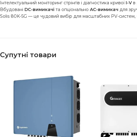
Інтелектуальний моніторинг стрінгів і діагностика кривої
I-V
в 
Вбудовані
DC-вимикачі
та опціонально
AC-вимикач
для зруч
Solis 80K-5G — це чудовий вибір для масштабних PV-систем, щ
Супутні товари