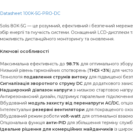
Datasheet 100K-5G-PRO-DC
Solis 80K-5G — це розумний, ефективний і безпечний мереже
збір енергії та гнучкість системи. Оснащений LCD-дисплеєм 
можливість дистанційного моніторингу та оновлення.
Ключові особливості
Максимальна ефективність до
98.7%
для оптимального збору 
Низький рівень гармонійних спотворень (
THDi <3%
) для чистої
Технологія
подавлення струмів витоку
для підвищеної безп
Сигналізація зворотного струму DC
для додаткового захис
Надширокий діапазон напруги
з низькою стартовою напруг
Антирезонансний дизайн, підтримує паралельне підключенн
Вбудований
модуль захисту від перенапруги AC/DC
, опці
Інтелектуальні
резервні вентилятори
для покращеного охол
Вбудований режим роботи
volt-watt
для оптимальної взаємо
Опціональна функція
анти-PID
для збільшення терміну служб
Ідеальне рішення для комерційних майданчиків
із широк