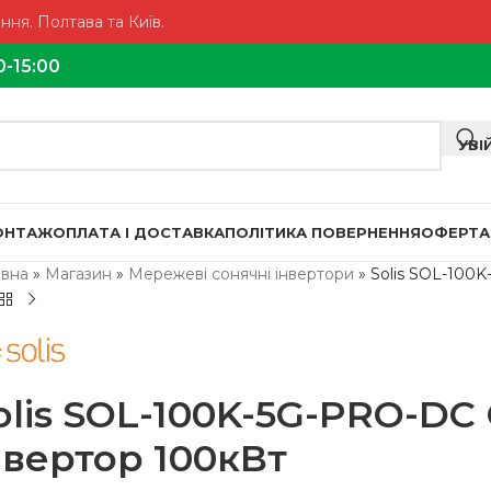
ня. Полтава та Київ.
0-15:00
УВІ
МОНТАЖ
ОПЛАТА І ДОСТАВКА
ПОЛІТИКА ПОВЕРНЕННЯ
ОФЕРТА
овна
»
Магазин
»
Мережеві сонячні інвертори
»
Solis SOL-100
olis SOL-100K-5G-PRO-D
нвертор 100кВт