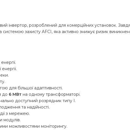
вий інвертор, розроблений для комерційних установок. Завд
та системою захисту AFCI, яка активно знижує ризик виникне
енергії.
 енергії.
еки.
ту.
ою для більшої адаптивності.
я до
6 МВт
на одному трансформаторі.
онально доступний розрядник типу I.
одження та надійності.
дії з мережею.
и модулів.
ими можливостями моніторингу.