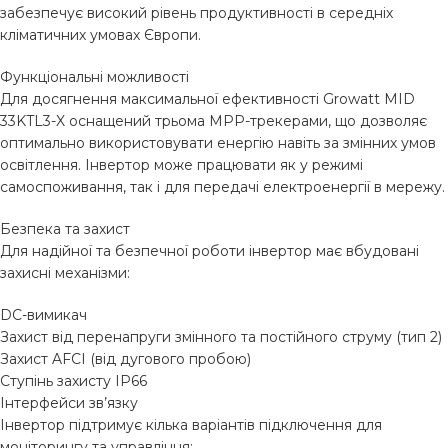
забезпечує високий рівень продуктивності в середніх
кліматичних умовах Європи.
Функціональні можливості
Для досягнення максимальної ефективності Growatt MID
33KTL3-X оснащений трьома MPP-трекерами, що дозволяє
оптимально використовувати енергію навіть за змінних умов
освітлення. Інвертор може працювати як у режимі
самоспоживання, так і для передачі електроенергії в мережу.
Безпека та захист
Для надійної та безпечної роботи інвертор має вбудовані
захисні механізми:
DC-вимикач
Захист від перенапруги змінного та постійного струму (тип 2)
Захист AFCI (від дугового пробою)
Ступінь захисту IP66
Інтерфейси зв’язку
Інвертор підтримує кілька варіантів підключення для
моніторингу та управління: