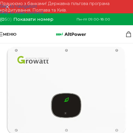
Працюємо з банками! Державна пільгова програма
Skip to navigation
кредитування. Полтава та Київ.
Skip to main content
(0
5
0)
Показати номер
Пн-пт 09:00-18:00
МЕНЮ