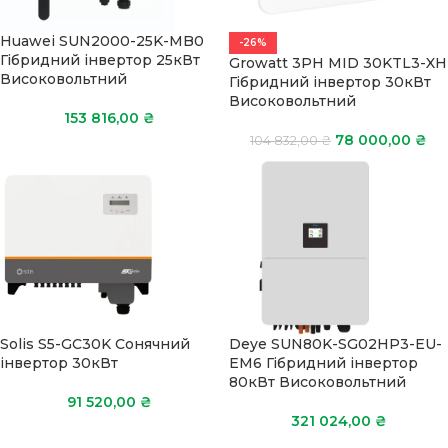
Huawei SUN2000-25K-MB0
-26%
Гібридний інвертор 25кВт
Growatt 3PH MID 30KTL3-XH
Високовольтний
Гібридний інвертор 30кВт
Високовольтний
153 816,00
₴
78 000,00
₴
104 832,00
₴
Solis S5-GC30K Сонячний
Deye SUN80K-SG02HP3-EU-
інвертор 30кВт
ЕМ6 Гібридний інвертор
80кВт Високовольтний
91 520,00
₴
321 024,00
₴