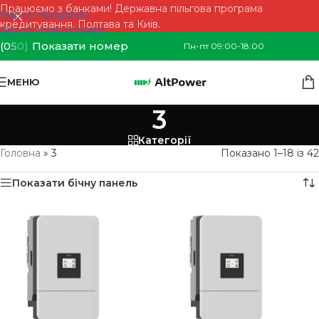
Працюємо з банками! Державна пільгова програма
Skip to navigation
кредитування. Полтава та Київ.
Skip to main content
(0
5
0)
Показати номер
Пн-пт 09:00-18:00
МЕНЮ
3
Категорії
Головна
»
3
Показано 1–18 із 42
Показати бічну панель