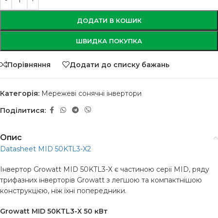
ДОДАТИ В КОШИК
ШВИДКА ПОКУПКА
Порівняння
Додати до списку бажань
Категорія:
Мережеві сонячні інвертори
Поділитися:
Опис
Datasheet MID 50KTL3-X2
Інвертор Growatt MID 50KTL3-X є частиною серії MID, ряду
трифазних інверторів Growatt з легшою та компактнішою
конструкцією, ніж їхні попередники.
Growatt MID 50KTL3-X 50 кВт