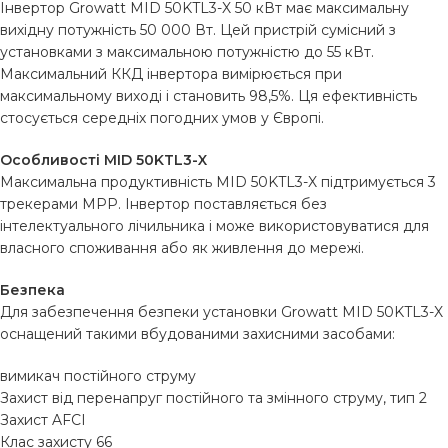
Інвертор Growatt MID 50KTL3-X 50 кВт має максимальну
вихідну потужність 50 000 Вт. Цей пристрій сумісний з
установками з максимальною потужністю до 55 кВт.
Максимальний ККД інвертора вимірюється при
максимальному виході і становить 98,5%. Ця ефективність
стосується середніх погодних умов у Європі.
Особливості MID 50KTL3-X
Максимальна продуктивність MID 50KTL3-X підтримується 3
трекерами MPP. Інвертор поставляється без
інтелектуального лічильника і може використовуватися для
власного споживання або як живлення до мережі.
Безпека
Для забезпечення безпеки установки Growatt MID 50KTL3-X
оснащений такими вбудованими захисними засобами:
вимикач постійного струму
Захист від перенапруг постійного та змінного струму, тип 2
Захист AFCI
Клас захисту 66