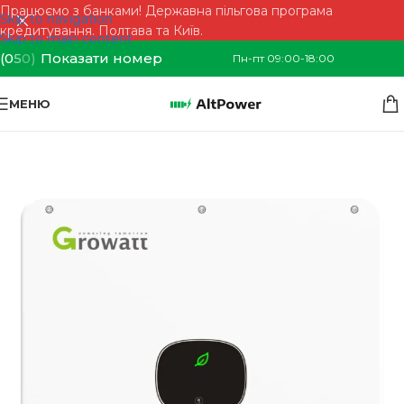
Працюємо з банками! Державна пільгова програма
Skip to navigation
кредитування. Полтава та Київ.
Skip to main content
(0
5
0)
Показати номер
Пн-пт 09:00-18:00
МЕНЮ