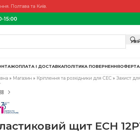
ня. Полтава та Київ.
0-15:00
УВІ
МОНТАЖ
ОПЛАТА І ДОСТАВКА
ПОЛІТИКА ПОВЕРНЕННЯ
ОФЕРТА
овна
»
Магазин
»
Кріплення та розхідники для СЕС
»
Захист дл
T
ластиковий щит ECH 12P