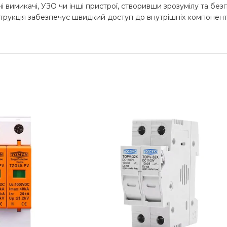
і вимикачі, УЗО чи інші пристрої, створивши зрозумілу та без
укція забезпечує швидкий доступ до внутрішніх компонентів