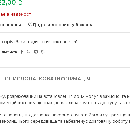
122,00
₴
ає в наявності
орівняння
Додати до списку бажань
егорія:
Захист для сонячних панелей
ілитися:
ОПИС
ДОДАТКОВА ІНФОРМАЦІЯ
, розрахований на встановлення до 12 модулів захисної та к
комерційних приміщеннях, де важлива зручність доступу та ком
та вологи, що дозволяє використовувати його як у приміщення
 навколишнього середовища та забезпечує довговічну роботу