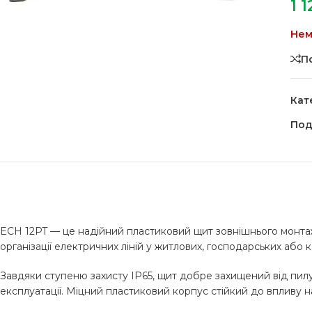
1 
Нем
П
Кат
Под
ECH 12PT — це надійний пластиковий щит зовнішнього монтажу
організації електричних ліній у житлових, господарських або 
Завдяки ступеню захисту IP65, щит добре захищений від пилу 
експлуатації. Міцний пластиковий корпус стійкий до впливу