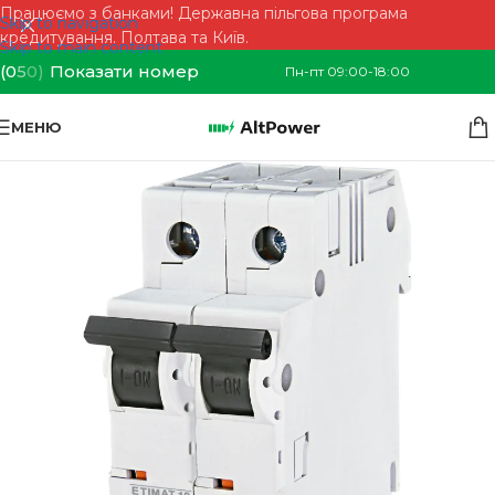
Працюємо з банками! Державна пільгова програма
Skip to navigation
кредитування. Полтава та Київ.
Skip to main content
(0
5
0)
Показати номер
Пн-пт 09:00-18:00
МЕНЮ