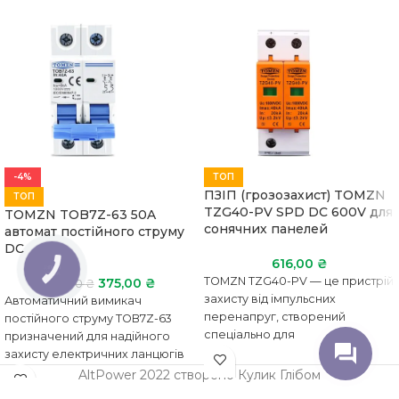
-4%
ТОП
ПЗІП (грозозахист) TOMZN
ТОП
TZG40-PV SPD DC 600V для
TOMZN TOB7Z-63 50A
сонячних панелей
автомат постійного струму
DC
616,00
₴
КНОПКА
ЗВ'ЯЗКУ
TOMZN TZG40-PV — це пристрій
375,00
₴
392,00
₴
захисту від імпульсних
Автоматичний вимикач
перенапруг, створений
постійного струму TOB7Z-63
спеціально для
призначений для надійного
фотогальванічних систем,
захисту електричних ланцюгів
зокрема сонячних
від перевантаження та
AltPower 2022 створено Кулик Глібом
електростанцій. Його основне
короткого замикання. Він