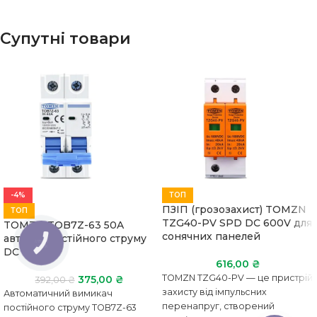
Супутні товари
-4%
ТОП
ПЗІП (грозозахист) TOMZN
ТОП
TZG40-PV SPD DC 600V для
TOMZN TOB7Z-63 50A
сонячних панелей
автомат постійного струму
КНОПКА
ЗВ'ЯЗКУ
DC
616,00
₴
TOMZN TZG40-PV — це пристрій
375,00
₴
392,00
₴
захисту від імпульсних
Автоматичний вимикач
перенапруг, створений
постійного струму TOB7Z-63