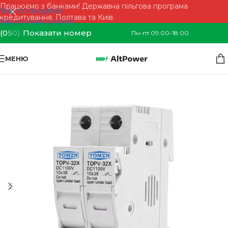
Працюємо з банками! Державна пільгова програма
Skip to navigation
кредитування. Полтава та Київ.
Skip to main content
(0
5
0)
Показати номер
Пн-пт 09:00-18:00
МЕНЮ