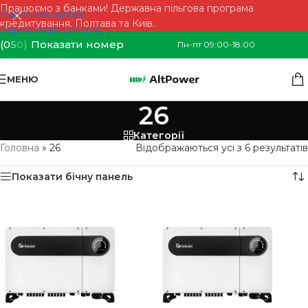
Працюємо з банками! Державна пільгова програма
Skip to navigation
кредитування. Полтава та Київ.
Skip to main content
(0
5
0)
Показати номер
Пн-пт 09:00-18:00
МЕНЮ
26
Категорії
Головна
»
26
Відображаються усі з 6 результатів
Показати бічну панель