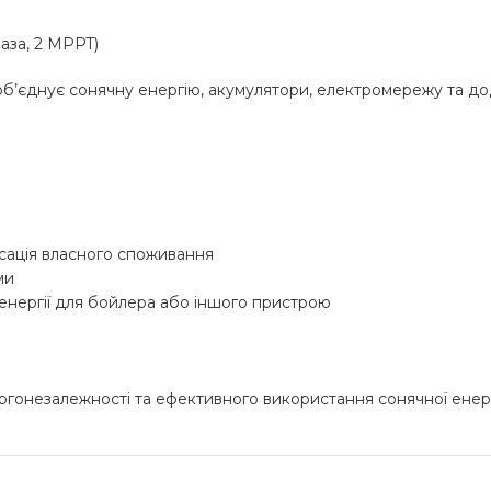
аза, 2 MPPT)
об’єднує сонячну енергію, акумулятори, електромережу та д
сація власного споживання
ми
енергії для бойлера або іншого пристрою
гонезалежності та ефективного використання сонячної енергі