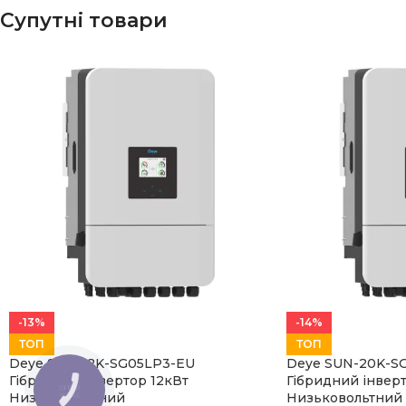
Супутні товари
-13%
-14%
ТОП
ТОП
Deye SUN-12K-SG05LP3-EU
Deye SUN-20K-S
Гібридний інвертор 12кВт
Гібридний інвер
КНОПКА
Низьковольтний
Низьковольтний
ЗВ'ЯЗКУ