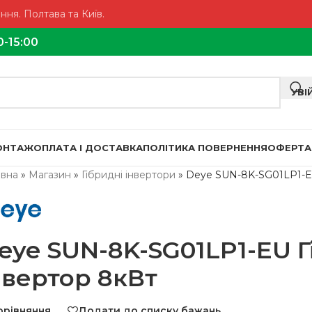
ня. Полтава та Київ.
0-15:00
УВІ
МОНТАЖ
ОПЛАТА І ДОСТАВКА
ПОЛІТИКА ПОВЕРНЕННЯ
ОФЕРТА
овна
»
Магазин
»
Гібридні інвертори
»
Deye SUN-8K-SG01LP1-EU
eye SUN-8K-SG01LP1-EU 
нвертор 8кВт
орівняння
Додати до списку бажань