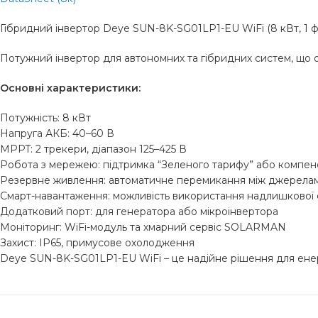
Гібридний інвертор Deye SUN-8K-SG01LP1-EU WiFi (8 кВт, 1 ф
Потужний інвертор для автономних та гібридних систем, що 
Основні характеристики:
Потужність: 8 кВт
Напруга АКБ: 40–60 В
MPPT: 2 трекери, діапазон 125–425 В
Робота з мережею: підтримка “Зеленого тарифу” або компен
Резервне живлення: автоматичне перемикання між джерела
Смарт-навантаження: можливість використання надлишкової 
Додатковий порт: для генератора або мікроінвертора
Моніторинг: WiFi-модуль та хмарний сервіс SOLARMAN
Захист: IP65, примусове охолодження
Deye SUN-8K-SG01LP1-EU WiFi – це надійне рішення для енер