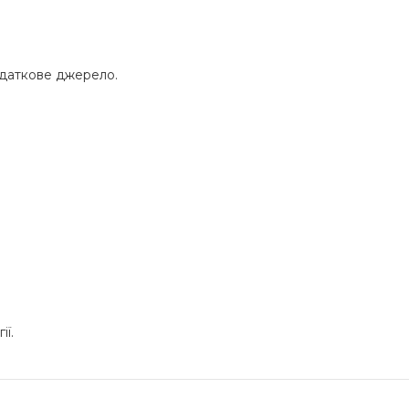
одаткове джерело.
ї.