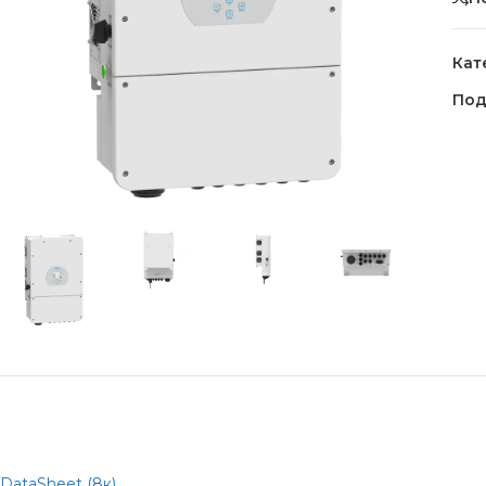
Кат
Под
DataSheet (8к)