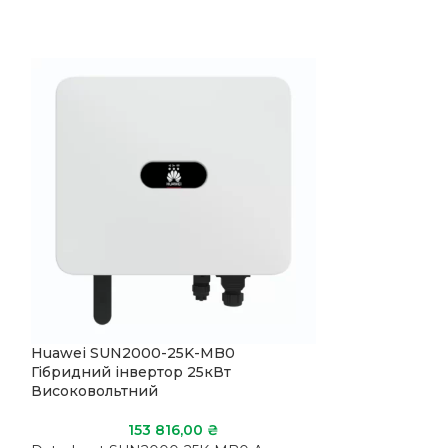
Huawei SUN2000-25K-MB0
Growatt WIT 1
Гібридний інвертор 25кВт
інвертор 10кВ
Високовольтний
7
153 816,00
₴
Datasheet WIT 