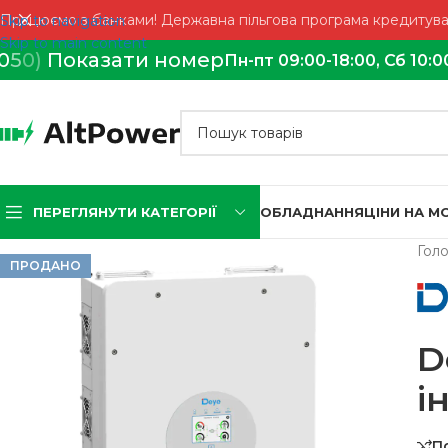
Працюємо з банками! Державна пільгова програма кредитуван
Skip to navigation
Skip to main content
0
5
0)
Показати номер
Пн-пт 09:00-18:00, Сб 10:0
ПЕРЕГЛЯНУТИ КАТЕГОРІЇ
ОБЛАДНАННЯ
ЦІНИ НА 
Гол
ПРОДАНО
D
і
П