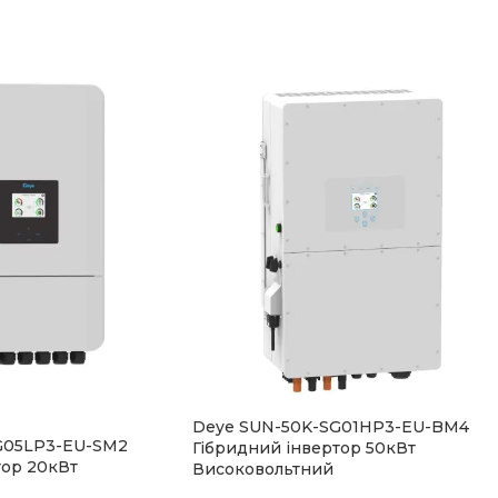
Deye SUN-50K-SG01HP3-EU-BM4
G05LP3-EU-SM2
Гібридний інвертор 50кВт
тор 20кВт
Високовольтний