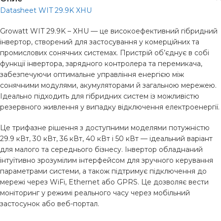
Datasheet WIT 29.9K XHU
Growatt WIT 29.9K – XHU — це високоефективний гібридний
інвертор, створений для застосування у комерційних та
промислових сонячних системах. Пристрій об’єднує в собі
функції інвертора, зарядного контролера та перемикача,
забезпечуючи оптимальне управління енергією між
сонячними модулями, акумуляторами й загальною мережею.
Ідеально підходить для гібридних систем із можливістю
резервного живлення у випадку відключення електроенергії.
Це трифазне рішення з доступними моделями потужністю
29.9 кВт, 30 кВт, 36 кВт, 40 кВт і 50 кВт — ідеальний варіант
для малого та середнього бізнесу. Інвертор обладнаний
інтуїтивно зрозумілим інтерфейсом для зручного керування
параметрами системи, а також підтримує підключення до
мережі через WiFi, Ethernet або GPRS. Це дозволяє вести
моніторинг у режимі реального часу через мобільний
застосунок або веб-портал.