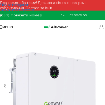
Працюємо з банками! Державна пільгова програма
Skip to navigation
кредитування. Полтава та Київ.
Skip to main content
(0
5
0)
Показати номер
Пн-пт 09:00-18:00
МЕНЮ