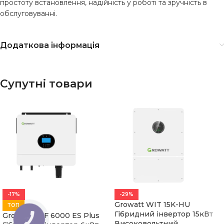
простоту встановлення, надійність у роботі та зручність в
обслуговуванні.
Додаткова інформація
Супутні товари
-17%
-29%
Growatt WIT 15K-HU
ТОП
Гібридний інвертор 15кВт
Growatt SPF 6000 ES Plus
КНОПКА
Високовольтний
ЗВ'ЯЗКУ