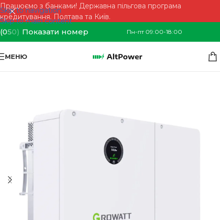
Працюємо з банками! Державна пільгова програма
Skip to navigation
кредитування. Полтава та Київ.
Skip to main content
(0
5
0)
Показати номер
Пн-пт 09:00-18:00
МЕНЮ