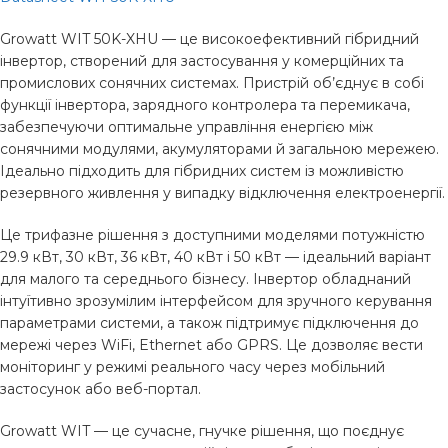
Growatt WIT 50K-XHU — це високоефективний гібридний
інвертор, створений для застосування у комерційних та
промислових сонячних системах. Пристрій об’єднує в собі
функції інвертора, зарядного контролера та перемикача,
забезпечуючи оптимальне управління енергією між
сонячними модулями, акумуляторами й загальною мережею.
Ідеально підходить для гібридних систем із можливістю
резервного живлення у випадку відключення електроенергії.
Це трифазне рішення з доступними моделями потужністю
29.9 кВт, 30 кВт, 36 кВт, 40 кВт і 50 кВт — ідеальний варіант
для малого та середнього бізнесу. Інвертор обладнаний
інтуїтивно зрозумілим інтерфейсом для зручного керування
параметрами системи, а також підтримує підключення до
мережі через WiFi, Ethernet або GPRS. Це дозволяє вести
моніторинг у режимі реального часу через мобільний
застосунок або веб-портал.
Growatt WIT — це сучасне, гнучке рішення, що поєднує