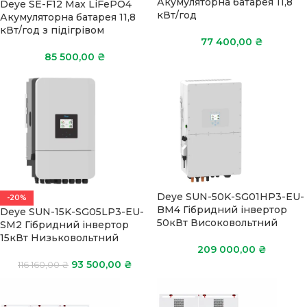
Акумуляторна батарея 11,8
Deye SE-F12 Max LiFePO4
кВт/год
Акумуляторна батарея 11,8
кВт/год з підігрівом
77 400,00
₴
85 500,00
₴
Deye SUN-50K-SG01HP3-EU-
-20%
BM4 Гібридний інвертор
Deye SUN-15K-SG05LP3-EU-
50кВт Високовольтний
SM2 Гібридний інвертор
15кВт Низьковольтний
209 000,00
₴
93 500,00
₴
116 160,00
₴