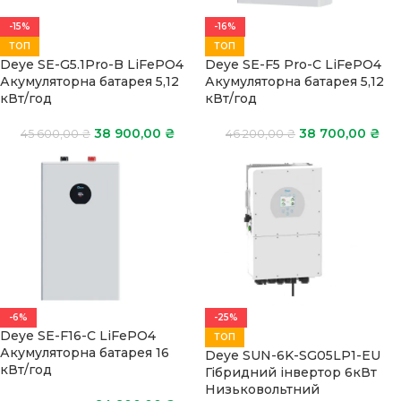
-15%
-16%
ТОП
ТОП
Deye SE-G5.1Pro-B LiFePO4
Deye SE-F5 Pro-C LiFePO4
Акумуляторна батарея 5,12
Акумуляторна батарея 5,12
кВт/год
кВт/год
38 900,00
₴
38 700,00
₴
45 600,00
₴
46 200,00
₴
-6%
-25%
Deye SE-F16-C LiFePO4
ТОП
Акумуляторна батарея 16
Deye SUN-6K-SG05LP1-EU
кВт/год
Гібридний інвертор 6кВт
Низьковольтний