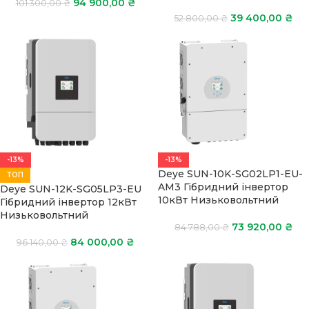
94 900,00
₴
101 300,00
₴
39 400,00
₴
52 800,00
₴
-13%
-13%
Deye SUN-10K-SG02LP1-EU-
ТОП
AM3 Гібридний інвертор
Deye SUN-12K-SG05LP3-EU
10кВт Низьковольтний
Гібридний інвертор 12кВт
Низьковольтний
73 920,00
₴
84 788,00
₴
84 000,00
₴
96 140,00
₴