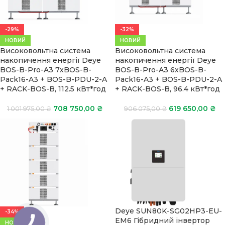
-29%
-32%
НОВИЙ
НОВИЙ
Високовольтна система
Високовольтна система
накопичення енергії Deye
накопичення енергії Deye
BOS-B-Pro-A3 7хBOS-B-
BOS-B-Pro-A3 6хBOS-B-
Pack16-A3 + BOS-B-PDU-2-A
Pack16-A3 + BOS-B-PDU-2-A
+ RACK-BOS-B, 112.5 кВт*год
+ RACK-BOS-B, 96.4 кВт*год
708 750,00
₴
619 650,00
₴
1 001 975,00
₴
906 075,00
₴
Deye SUN80K-SG02HP3-EU-
-34%
ЕМ6 Гібридний інвертор
НОВИЙ
КНОПКА
ЗВ'ЯЗКУ