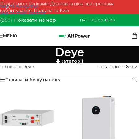
Працюємо з банками! Державна пільгова програма
Skip to navigation
кредитування. Полтава та Київ.
Skip to main content
(0
5
0)
Показати номер
Пн-пт 09:00-18:00
МЕНЮ
Deye
Категорії
Головна
»
Deye
Показано 1–18 із 21
Показати бічну панель