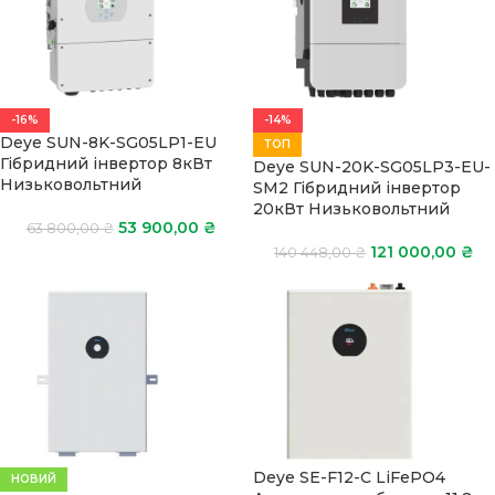
-16%
-14%
Deye SUN-8K-SG05LP1-EU
ТОП
Гібридний інвертор 8кВт
Deye SUN-20K-SG05LP3-EU-
Низьковольтний
SM2 Гібридний інвертор
20кВт Низьковольтний
53 900,00
₴
63 800,00
₴
121 000,00
₴
140 448,00
₴
Deye SE-F12-C LiFePO4
НОВИЙ