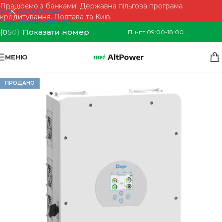
Працюємо з банками! Державна пільгова програма
Skip to navigation
кредитування. Полтава та Київ.
Skip to main content
(0
5
0)
Показати номер
Пн-пт 09:00-18:00
МЕНЮ
ПРОДАНО