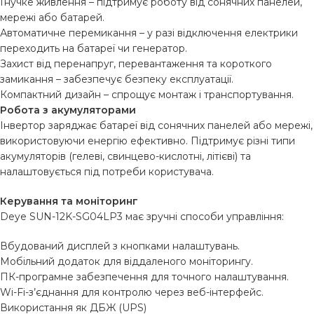
Гнучке живлення – підтримує роботу від сонячних панелей,
мережі або батарей.
Автоматичне перемикання – у разі відключення електрики
переходить на батареї чи генератор.
Захист від перенапруг, перевантаження та короткого
замикання – забезпечує безпеку експлуатації.
Компактний дизайн – спрощує монтаж і транспортування.
Робота з акумуляторами
Інвертор заряджає батареї від сонячних панелей або мережі,
використовуючи енергію ефективно. Підтримує різні типи
акумуляторів (гелеві, свинцево-кислотні, літієві) та
налаштовується під потреби користувача.
Керування та моніторинг
Deye SUN-12K-SG04LP3 має зручні способи управління:
Вбудований дисплей з кнопками налаштувань.
Мобільний додаток для віддаленого моніторингу.
ПК-програмне забезпечення для точного налаштування.
Wi-Fi-з’єднання для контролю через веб-інтерфейс.
Використання як ДБЖ (UPS)