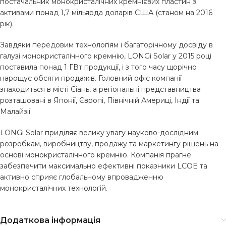
постачальник монокристалічних кремнієвих пластин з
активами понад 1,7 мільярда доларів США (станом на 2016
рік).
Завдяки передовим технологіям і багаторічному досвіду в
галузі монокристалічного кремнію, LONGi Solar у 2015 році
поставила понад 1 ГВт продукції, і з того часу щорічно
нарощує обсяги продажів. Головний офіс компанії
знаходиться в місті Сіань, а регіональні представництва
розташовані в Японії, Європі, Північній Америці, Індії та
Малайзії.
LONGi Solar приділяє велику увагу науково-дослідним
розробкам, виробництву, продажу та маркетингу рішень на
основі монокристалічного кремнію. Компанія прагне
забезпечити максимально ефективні показники LCOE та
активно сприяє глобальному впровадженню
монокристалічних технологій.
Додаткова інформація