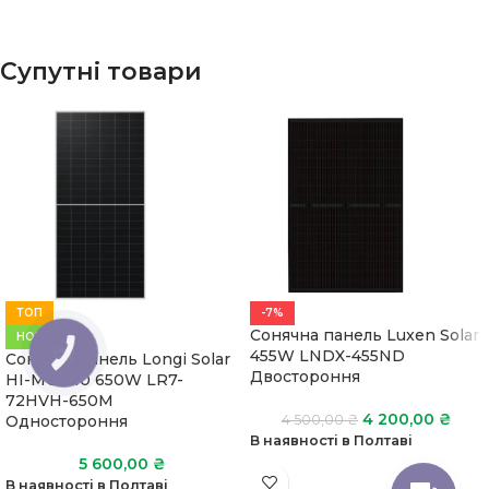
Супутні товари
ТОП
-7%
Сонячна панель Luxen Solar
НОВИЙ
455W LNDX-455ND
КНОПКА
Сонячна панель Longi Solar
ЗВ'ЯЗКУ
Двостороння
HI-MO X10 650W LR7-
72HVH-650M
4 200,00
₴
Одностороння
4 500,00
₴
В наявності в Полтаві
5 600,00
₴
В наявності в Полтаві