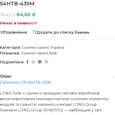
54HTВ-435M
64,60
₴
76,35
₴
Немає в наявності
Порівняння
Додати до списку бажань
Категорія:
Сонячні панелі Україна
Позначка:
Сонячні панелі Київ
Поділитися:
Опис
Datasheet LR5-54HTВ-435M
LONGi Solar є одним із провідних світових виробників
високоефективних монокристалічних сонячних елементів і
модулів та повністю належить компанії LONGi Group.
Компанія LONGi Group (SH601012) — найбільший у світі