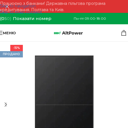
Працюємо з банками! Державна пільгова програма
Skip to navigation
кредитування. Полтава та Київ.
Skip to main content
(0
5
0)
Показати номер
Пн-пт 09:00-18:00
МЕНЮ
-15%
ПРОДАНО