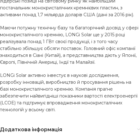
лідерські позиції на світовому ринку як найбільший
постачальник монокристалічних кремнієвих пластин, з
активами понад 1,7 мільярда доларів США (дані за 2016 рік).
Маючи потужну технічну базу та багаторічний досвід у сфері
монокристалічного кремнію, LONGi Solar ще у 2015 році
реалізувала понад 1 ГВт своєї продукції, і з того часу
стабільно збільшує обсяги поставок. Головний офіс компанії
знаходиться в Сіані (Китай), а представництва діють у Японії,
Європі, Північній Америці, Індії та Малайзії.
LONGi Solar активно інвестує в наукові дослідження,
розробку інновацій, виробництво й просування рішень на
базі монокристалічного кремнію. Компанія прагне
забезпечити найвигідніші показники вартості електроенергії
(LCOE) та підтримує впровадження монокристалічних
технологій у всьому світі.
Додаткова інформація