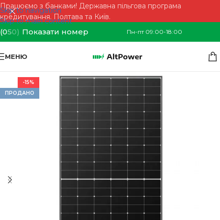
Працюємо з банками! Державна пільгова програма
Skip to navigation
кредитування. Полтава та Київ.
Skip to main content
(0
5
0)
Показати номер
Пн-пт 09:00-18:00
МЕНЮ
-15%
ПРОДАНО