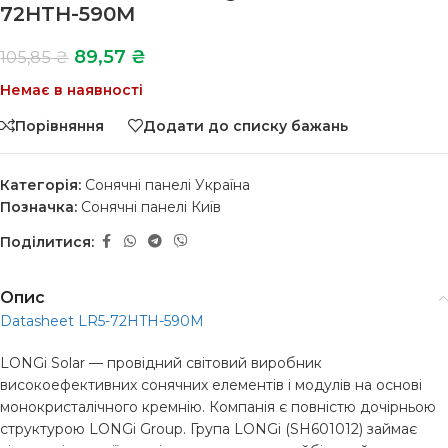
72HTH-590M
89,57
₴
105,85
₴
Немає в наявності
Порівняння
Додати до списку бажань
Категорія:
Сонячні панелі Україна
Позначка:
Сонячні панелі Київ
Поділитися:
Опис
Datasheet LR5-72HTH-590M
LONGi Solar — провідний світовий виробник
високоефективних сонячних елементів і модулів на основі
монокристалічного кремнію. Компанія є повністю дочірньою
структурою LONGi Group. Група LONGi (SH601012) займає