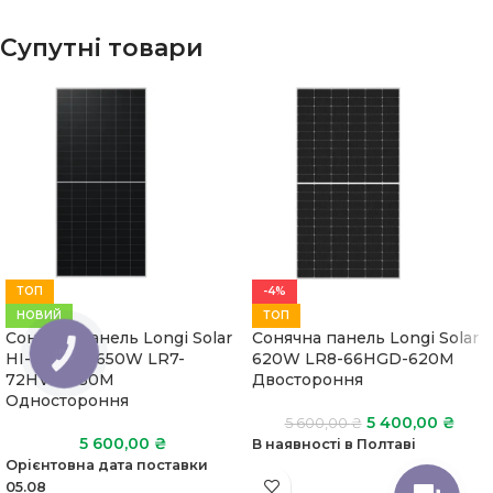
Супутні товари
ТОП
-4%
НОВИЙ
ТОП
Сонячна панель Longi Solar
Сонячна панель Longi Solar
КНОПКА
HI-MO X10 650W LR7-
620W LR8-66HGD-620M
ЗВ'ЯЗКУ
72HVH-650M
Двостороння
Одностороння
5 400,00
₴
5 600,00
₴
5 600,00
₴
В наявності в Полтаві
Орієнтовна дата поставки
05.08