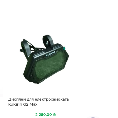
Дисплей для електросамоката
-19%
KuKirin G2 Max
Перемикач пов
електросамока
2 250,00
₴