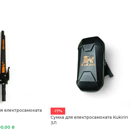
ля електросамоката
-17%
Сумка для електросамоката Kukirin
3Л
00,00
₴