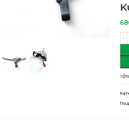
K
68
П
Кат
Под