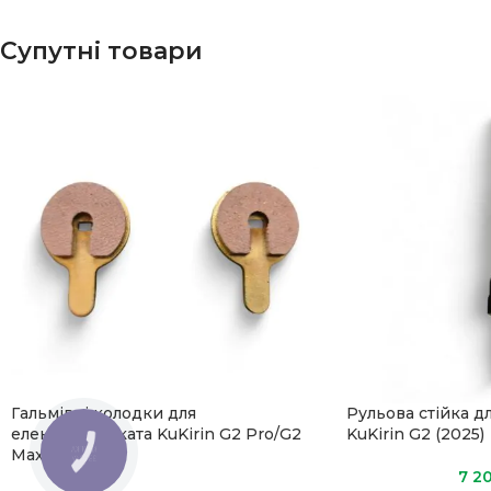
Супутні товари
Гальмівні колодки для
Рульова стійка д
електросамоката KuKirin G2 Pro/G2
KuKirin G2 (2025)
Max
КНОПКА
ЗВ'ЯЗКУ
7 2