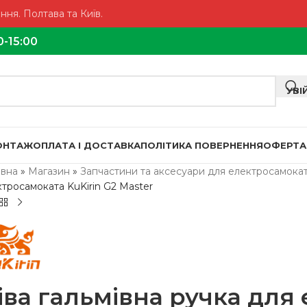
ня. Полтава та Київ.
0-15:00
УВІ
МОНТАЖ
ОПЛАТА І ДОСТАВКА
ПОЛІТИКА ПОВЕРНЕННЯ
ОФЕРТА
овна
»
Магазин
»
Запчастини та аксесуари для електросамокат
ктросамоката KuKirin G2 Master
іва гальмівна ручка для