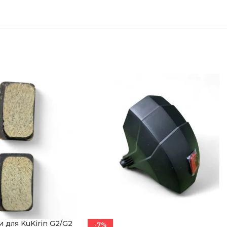
и для KuKirin G2/G2
-7%