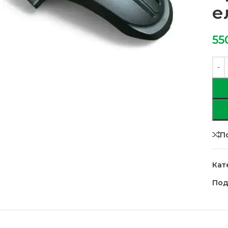
е
55
П
Кат
Под