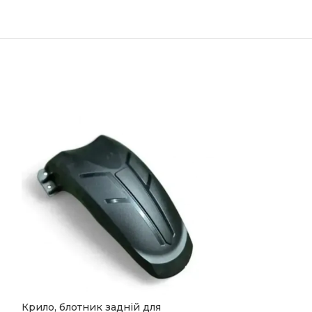
Крило, блотник задній для
Рульова стійк