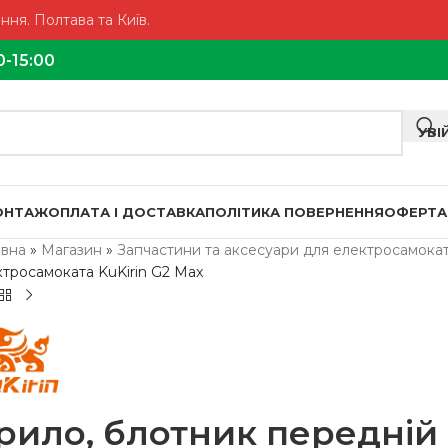
ня. Полтава та Київ.
0-15:00
УВІ
МОНТАЖ
ОПЛАТА І ДОСТАВКА
ПОЛІТИКА ПОВЕРНЕННЯ
ОФЕРТА
овна
»
Магазин
»
Запчастини та аксесуари для електросамокат
ктросамоката KuKirin G2 Max
рило, блотник передній