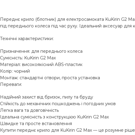
Переднє крило (блотник) для електросамоката KuKirin G2 Max 
під переднього колеса під час руху. Ідеальний аксесуар для 
Технічні характеристики:
Призначення: для переднього колеса
Сумісність: KuKirin G2 Max
Матеріал: високоякісний ABS-пластик
Колір: чорний
Монтаж: стандартні отвори, проста установка
Переваги:
Надійний захист від бризок, пилу та бруду
Стійкість до механічних пошкоджень і погодних умов
Легка вага та довговічність
Ідеальна сумісність з конструкцією KuKirin G2 Max
Швидке та просте встановлення
Купити переднє крило для KuKirin G2 Max — це розумне ріше