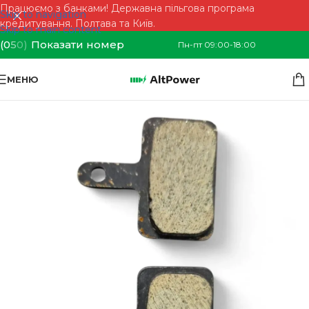
Працюємо з банками! Державна пільгова програма
Skip to navigation
кредитування. Полтава та Київ.
Skip to main content
(0
5
0)
Показати номер
Пн-пт 09:00-18:00
МЕНЮ