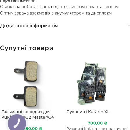
перевантаження
Стабільна робота навіть під інтенсивним навантаженням
Оптимізована взаємодія з акумулятором та дисплеєм
Додаткова інформація
Супутні товари
Гальмівні колодки для
Рукавиці KuKirin XL
KuKirin G2/G2 Master/G4
700,00
₴
КНОПКА
ЗВ'ЯЗКУ
280,00
₴
Рукавиці KuKirin – це практичний