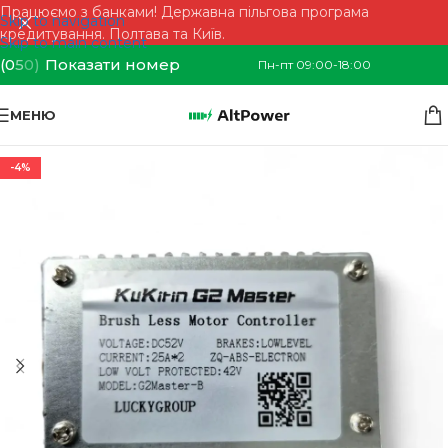
Працюємо з банками! Державна пільгова програма
Skip to navigation
кредитування. Полтава та Київ.
Skip to main content
(0
5
0)
Показати номер
Пн-пт 09:00-18:00
МЕНЮ
-4%