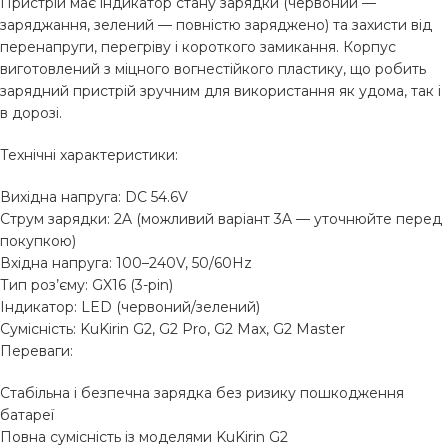
Пристрій має індикатор стану зарядки (червоний —
заряджання, зелений — повністю заряджено) та захисти від
перенапруги, перегріву і короткого замикання. Корпус
виготовлений з міцного вогнестійкого пластику, що робить
зарядний пристрій зручним для використання як удома, так і
в дорозі.
Технічні характеристики:
Вихідна напруга: DC 54.6V
Струм зарядки: 2A (можливий варіант 3A — уточнюйте перед
покупкою)
Вхідна напруга: 100–240V, 50/60Hz
Тип роз’єму: GX16 (3-pin)
Індикатор: LED (червоний/зелений)
Сумісність: KuKirin G2, G2 Pro, G2 Max, G2 Master
Переваги:
Стабільна і безпечна зарядка без ризику пошкодження
батареї
Повна сумісність із моделями KuKirin G2