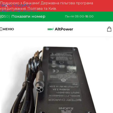
Працюємо з банками! Державна пільгова програма
Skip to navigation
кредитування. Полтава та Київ.
Skip to main content
(0
5
0)
Показати номер
Пн-пт 09:00-18:00
МЕНЮ