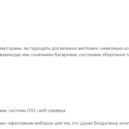
верторами, які підходять для великих житлових і невеликих 
ву взаємодію між сонячними батареями, системами зберігання
ми, системи OSS і веб-сервера.
им і ефективним вибором для тих, хто шукає бездоганну інтегр