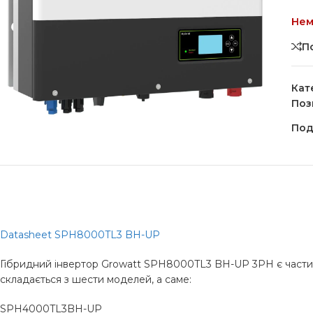
Нем
П
Кат
Поз
Под
Datasheet SPH8000TL3 BH-UP
Гібридний інвертор Growatt SPH8000TL3 BH-UP 3PH є частиною 
складається з шести моделей, а саме:
SPH4000TL3BH-UP