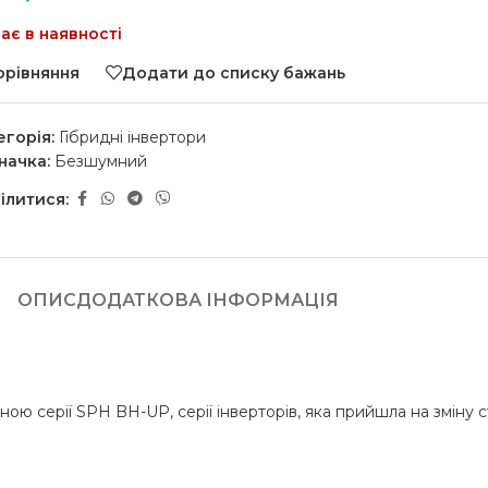
ає в наявності
орівняння
Додати до списку бажань
егорія:
Гібридні інвертори
начка:
Безшумний
ілитися:
ОПИС
ДОДАТКОВА ІНФОРМАЦІЯ
серії SPH BH-UP, серії інверторів, яка прийшла на зміну стар