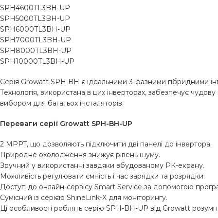
SPH4600TL3BH-UP
SPH5000TL3BH-UP
SPH6000TL3BH-UP
SPH7000TL3BH-UP
SPH8000TL3BH-UP
SPH10000TL3BH-UP
Серія Growatt SPH BH є ідеальними 3-фазними гібридними ін
Технологія, використана в цих інверторах, забезпечує чудо
вибором для багатьох інсталяторів.
Переваги серії Growatt SPH-BH-UP
2 MPPT, що дозволяють підключити дві панелі до інвертора.
Природне охолодження знижує рівень шуму.
Зручний у використанні завдяки вбудованому РК-екрану.
Можливість регулювати ємність і час зарядки та розрядки.
Доступ до онлайн-сервісу Smart Service за допомогою програ
Сумісний із серією ShineLink-X для моніторингу.
Ці особливості роблять серію SPH-BH-UP від ​​Growatt розумн