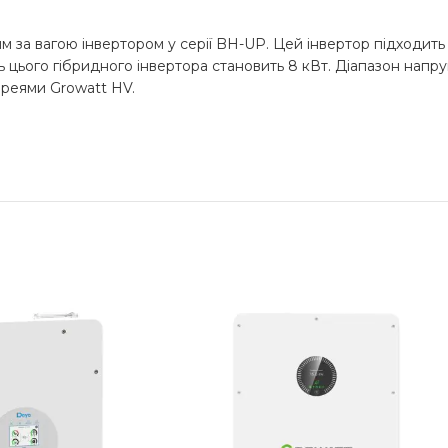
за вагою інвертором у серії BH-UP. Цей інвертор підходить
цього гібридного інвертора становить 8 кВт. Діапазон напру
тареями Growatt HV.