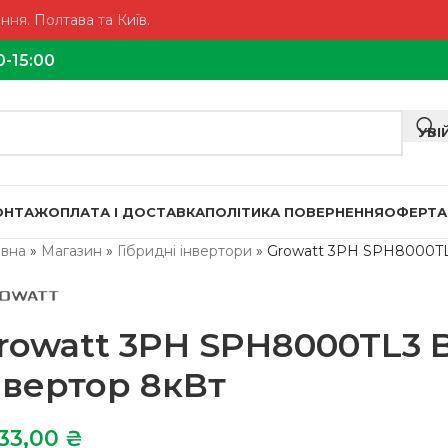
ня. Полтава та Київ.
0-15:00
УВІ
МОНТАЖ
ОПЛАТА І ДОСТАВКА
ПОЛІТИКА ПОВЕРНЕННЯ
ОФЕРТА
овна
»
Магазин
»
Гібридні інвертори
»
Growatt 3PH SPH8000TL
rowatt 3PH SPH8000TL3 
нвертор 8кВт
233,00
₴