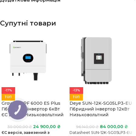
Супутні товари
-17%
-13%
ТОП
ТОП
Growatt SPF 6000 ES Plus
Deye SUN-12K-SG05LP3-EU
Гібридний інвертор 6кВт
Гібридний інвертор 12кВт
КНОПКА
ЗВ'ЯЗКУ
ЄС версія Низьковольтний
Низьковольтний
24 900,00
₴
84 000,00
₴
30 000,00
₴
96 140,00
₴
ЄС версія, завезений з
Datasheet SUN-12K-SG05LP3-EU