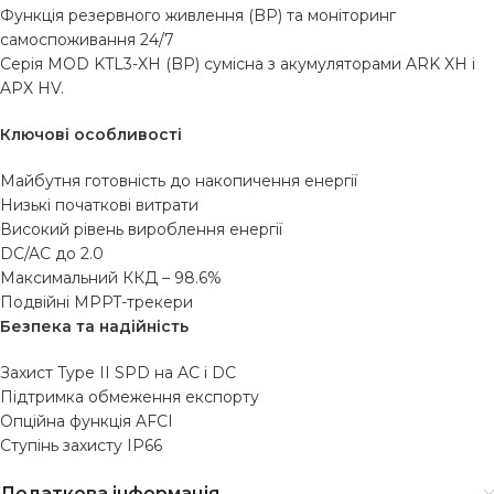
Функція резервного живлення (BP) та моніторинг
самоспоживання 24/7
Серія MOD KTL3-XH (BP) сумісна з акумуляторами ARK XH і
APX HV.
Ключові особливості
Майбутня готовність до накопичення енергії
Низькі початкові витрати
Високий рівень вироблення енергії
DC/AC до 2.0
Максимальний ККД – 98.6%
Подвійні MPPT-трекери
Безпека та надійність
Захист Type II SPD на AC і DC
Підтримка обмеження експорту
Опційна функція AFCI
Ступінь захисту IP66
Додаткова інформація