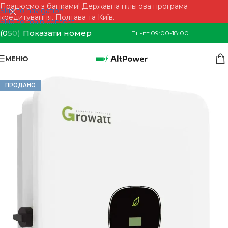
Працюємо з банками! Державна пільгова програма
Skip to navigation
кредитування. Полтава та Київ.
Skip to main content
(0
5
0)
Показати номер
Пн-пт 09:00-18:00
МЕНЮ
ПРОДАНО