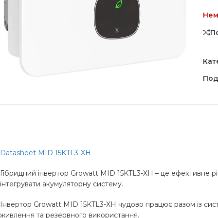
Нем
П
Кат
Под
Datasheet MID 15KTL3-XH
Гібридний інвертор Growatt MID 15KTL3-XH – це ефективне р
інтегрувати акумуляторну систему.
Інвертор Growatt MID 15KTL3-XH чудово працює разом із сист
живлення та резервного використання.