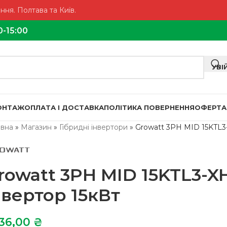
ня. Полтава та Київ.
0-15:00
УВІ
МОНТАЖ
ОПЛАТА І ДОСТАВКА
ПОЛІТИКА ПОВЕРНЕННЯ
ОФЕРТА
овна
»
Магазин
»
Гібридні інвертори
»
Growatt 3PH MID 15KTL3
rowatt 3PH MID 15KTL3-X
нвертор 15кВт
336,00
₴