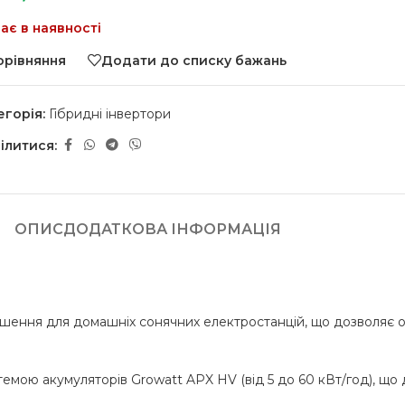
ає в наявності
орівняння
Додати до списку бажань
егорія:
Гібридні інвертори
ілитися:
ОПИС
ДОДАТКОВА ІНФОРМАЦІЯ
ішення для домашніх сонячних електростанцій, що дозволяє 
емою акумуляторів Growatt APX HV (від 5 до 60 кВт/год), що