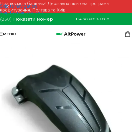
Працюємо з банками! Державна пільгова програма
Skip to navigation
кредитування. Полтава та Київ.
Skip to main content
(0
5
0)
Показати номер
Пн-пт 09:00-18:00
МЕНЮ