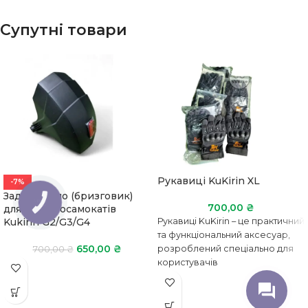
Супутні товари
Рукавиці KuKirin XL
-7%
Заднє крило (бризговик)
КНОПКА
700,00
₴
для електросамокатів
ЗВ'ЯЗКУ
Kukirin G2/G3/G4
Рукавиці KuKirin – це практичний
та функціональний аксесуар,
650,00
₴
розроблений спеціально для
700,00
₴
користувачів
електросамокатів, велосипедів
та електровелосипедів. Вони
забезпечують надійне