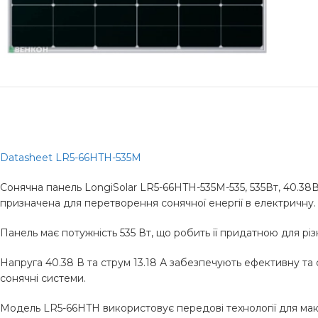
Datasheet LR5-66HTH-535M
Сонячна панель LongiSolar LR5-66HTH-535M-535, 535Вт, 40.38
призначена для перетворення сонячної енергії в електричну.
Панель має потужність 535 Вт, що робить її придатною для рі
Напруга 40.38 В та струм 13.18 А забезпечують ефективну та 
сонячні системи.
Модель LR5-66HTH використовує передові технології для макс