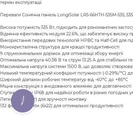
термін експлуатації.
Переваги Сонячна панель LongiSolar LR5-66HTH-535M-535, 535
Висока потужність 535 Вт, підходить для різноманітних застос
Відмінна ефективність модуля 22.6%, що забезпечує високу п
Використання передових технологій HPBC та Half-Cell для п
Монокристалічна структура для кращої продуктивності
9 струмознімальних доріжок для оптимізації збору енергії
Оптимальна напруга 40.38 В та струм 13.25 А для стабільної ген
Максимальна напруга системи 1500 В, що дозволяє створюва
Низький температурний коефіцієнт потужності (-0.29%/°C) дл
Широкий діапазон робочих температур від -40°C до +85°C
Міцна конструкція з анодованого алюмінію для довговічності
Ступінь захисту IP68 для надійної роботи в різних погодних 
Легка вага (26 кг) для зручності монтажу
КНОПКА
ЗВ'ЯЗКУ
132 фотоелементи (6х22) для оптимальної продуктивності