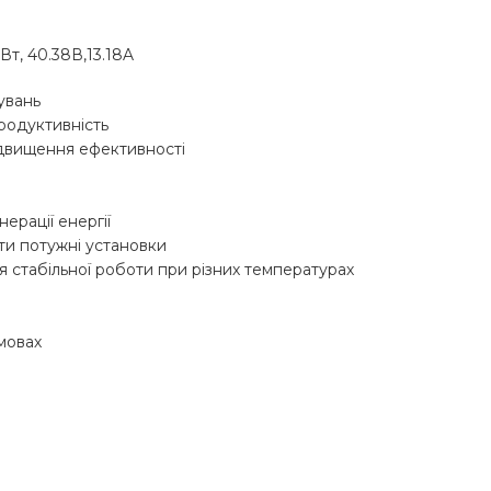
Вт, 40.38В,13.18A
увань
родуктивність
ідвищення ефективності
ерації енергії
ти потужні установки
я стабільної роботи при різних температурах
умовах