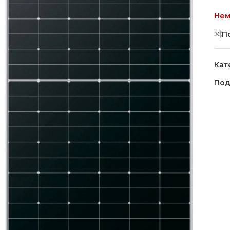
Нем
П
Кат
Под