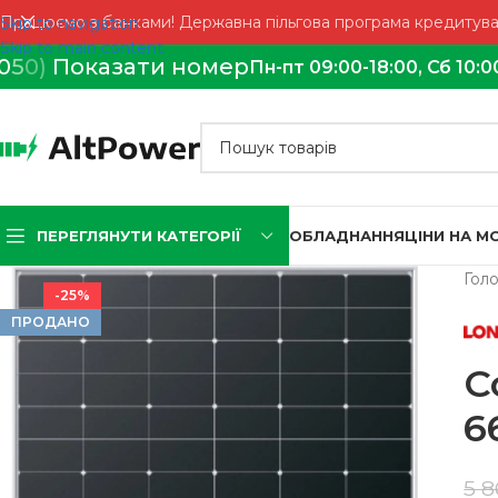
Працюємо з банками! Державна пільгова програма кредитуван
Skip to navigation
Skip to main content
0
5
0)
Показати номер
Пн-пт 09:00-18:00, Сб 10:0
ПЕРЕГЛЯНУТИ КАТЕГОРІЇ
ОБЛАДНАННЯ
ЦІНИ НА 
Гол
-25%
ПРОДАНО
С
6
5 