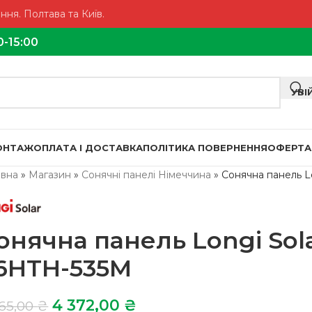
ня. Полтава та Київ.
0-15:00
УВІ
МОНТАЖ
ОПЛАТА І ДОСТАВКА
ПОЛІТИКА ПОВЕРНЕННЯ
ОФЕРТА
овна
»
Магазин
»
Сонячні панелі Німеччина
»
Сонячна панель L
онячна панель Longi Sol
6HTH-535M
4 372,00
₴
865,00
₴