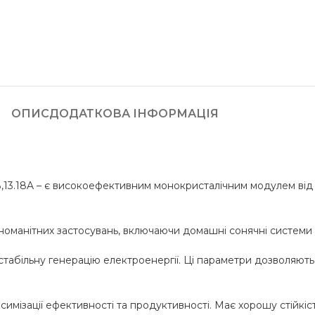
ОПИС
ДОДАТКОВА ІНФОРМАЦІЯ
В,13.18A – є високоефективним монокристалічним модулем від
зноманітних застосувань, включаючи домашні сонячні системи т
стабільну генерацію електроенергії. Ці параметри дозволяють 
имізації ефективності та продуктивності. Має хорошу стійкіс