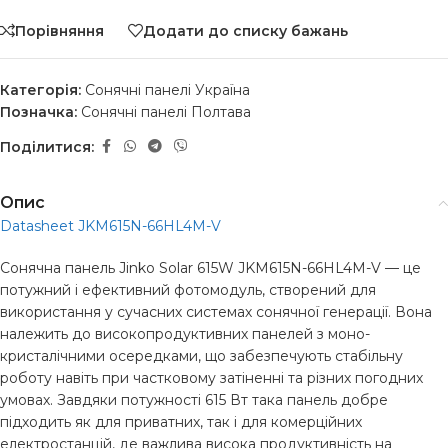
Порівняння
Додати до списку бажань
Категорія:
Сонячні панелі Україна
Позначка:
Сонячні панелі Полтава
Поділитися:
Опис
Datasheet JKM615N-66HL4M-V
Сонячна панель Jinko Solar 615W JKM615N-66HL4M-V — це
потужний і ефективний фотомодуль, створений для
використання у сучасних системах сонячної генерації. Вона
належить до високопродуктивних панелей з моно-
кристалічними осередками, що забезпечують стабільну
роботу навіть при частковому затіненні та різних погодних
умовах. Завдяки потужності 615 Вт така панель добре
підходить як для приватних, так і для комерційних
електростанцій, де важлива висока продуктивність на