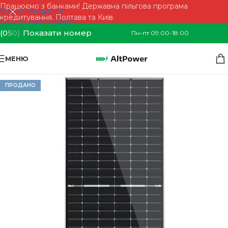
Працюємо з банками! Державна пільгова програма
Skip to navigation
кредитування. Полтава та Київ.
Skip to main content
(0
5
0)
Показати номер
Пн-пт 09:00-18:00
МЕНЮ
ПРОДАНО