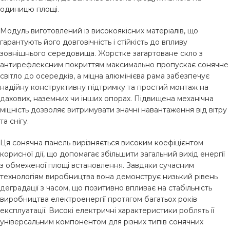
одиницю площі.
Модуль виготовлений із високоякісних матеріалів, що
гарантують його довговічність і стійкість до впливу
зовнішнього середовища. Жорстке загартоване скло з
антирефлексним покриттям максимально пропускає сонячне
світло до осередків, а міцна алюмінієва рама забезпечує
надійну конструктивну підтримку та простий монтаж на
дахових, наземних чи інших опорах. Підвищена механічна
міцність дозволяє витримувати значні навантаження від вітру
та снігу.
Ця сонячна панель вирізняється високим коефіцієнтом
корисної дії, що допомагає збільшити загальний вихід енергії
з обмеженої площі встановлення. Завдяки сучасним
технологіям виробництва вона демонструє низький рівень
деградації з часом, що позитивно впливає на стабільність
виробництва електроенергії протягом багатьох років
експлуатації. Високі електричні характеристики роблять її
універсальним компонентом для різних типів сонячних