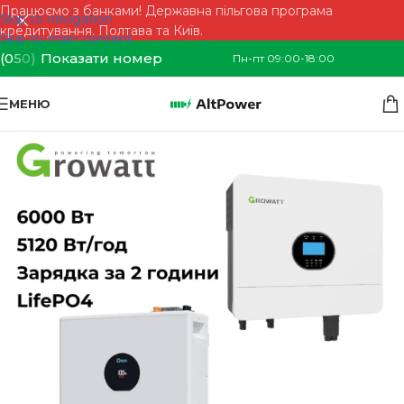
Працюємо з банками! Державна пільгова програма
Skip to navigation
кредитування. Полтава та Київ.
Skip to main content
(0
5
0)
Показати номер
Пн-пт 09:00-18:00
МЕНЮ