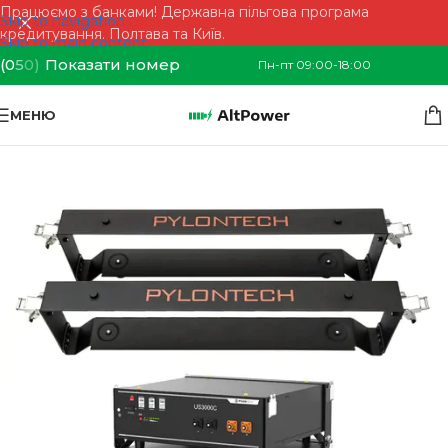
Працюємо з банками! Державна пільгова програма
Skip to navigation
кредитування. Полтава та Київ.
Skip to main content
(0
5
0)
Показати номер
Пн-пт 09:00-18:00
МЕНЮ