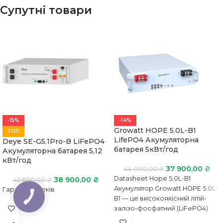
Супутні товари
-15%
-14%
Growatt HOPE 5.0L-B1
ТОП
LifePO4 Акумуляторна
Deye SE-G5.1Pro-B LiFePO4
батарея 5кВт/год
Акумуляторна батарея 5,12
кВт/год
37 900,00
₴
44 000,00
₴
Datasheet Hope 5.0L-B1
38 900,00
₴
45 600,00
₴
Акумулятор Growatt HOPE 5.0L-
Гарантія 5 років
КНОПКА
B1 — це високоякісний літій-
ЗВ'ЯЗКУ
залізо-фосфатний (LiFePO4)
енергетичний накопичувач,