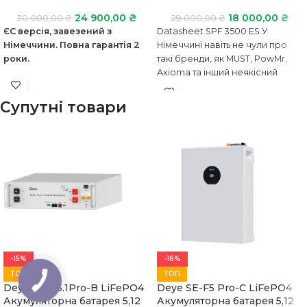
24 900,00
₴
18 000,00
₴
30 000,00
₴
29 000,00
₴
ЄС версія, завезений з
Datasheet SPF 3500 ES У
Німеччини. Повна гарантія 2
Німеччині навіть не чули про
роки.
такі бренди, як MUST, PowMr,
Axioma та інший неякісний
товар
Супутні товари
-15%
-16%
ТОП
ТОП
КНОПКА
ЗВ'ЯЗКУ
Deye SE-G5.1Pro-B LiFePO4
Deye SE-F5 Pro-C LiFePO4
Акумуляторна батарея 5,12
Акумуляторна батарея 5,12