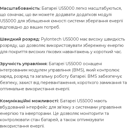
Масштабованість:
Батареї US5000 легко масштабуються,
що означає, що ви можете додавати додаткові модулі
US5000 для збільшення ємності системи зберігання енергії
відповідно до ваших потреб.
Швидкий розряд:
Pylontech US5000 має високу швидкість
розряду, що дозволяє використовувати збережену енергію
для покриття високих пікових навантажень у короткий час.
Зручність управління:
Батареї US5000 оснащені
інтегрованим модулем управління (BMS), який контролює
заряд, розряд та загальну роботу батареї. BMS забезпечує
безпеку, захист від перевантаження, короткого замикання та
оптимальне використання енергії.
Комунікаційні можливості:
Батареї US5000 мають
вбудований інтерфейс для зв’язку з системами управління
енергією та інверторами. Це дозволяє моніторити та
контролювати стан батарей, а також оптимізувати
використання енергії.