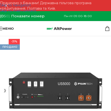
Працюємо з банками! Державна пільгова програма
Skip to navigation
кредитування. Полтава та Київ.
Skip to main content
(0
5
0)
Показати номер
Пн-пт 09:00-18:00
МЕНЮ
-31%
ПРОДАНО