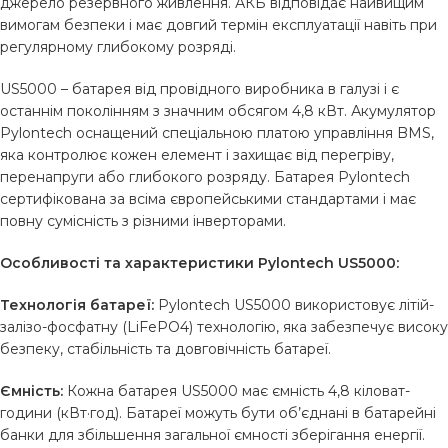
джерело резервного живлення. АКБ відповідає найвищим
вимогам безпеки і має довгий термін експлуатації навіть при
регулярному глибокому розряді.
US5000 – батарея від провідного виробника в галузі і є
останнім поколінням з значним обсягом 4,8 кВт. Акумулятор
Pylontech оснащений спеціальною платою управління BMS,
яка контролює кожен елемент і захищає від перегріву,
перенапруги або глибокого розряду. Батарея Pylontech
сертифікована за всіма європейськими стандартами і має
повну сумісність з різними інверторами.
Особливості та характеристики Pylontech US5000:
Технологія батареї:
Pylontech US5000 використовує літій-
залізо-фосфатну (LiFePO4) технологію, яка забезпечує високу
безпеку, стабільність та довговічність батареї.
Ємність:
Кожна батарея US5000 має ємність 4,8 кіловат-
години (кВт·год). Батареї можуть бути об’єднані в батарейні
банки для збільшення загальної ємності зберігання енергії.