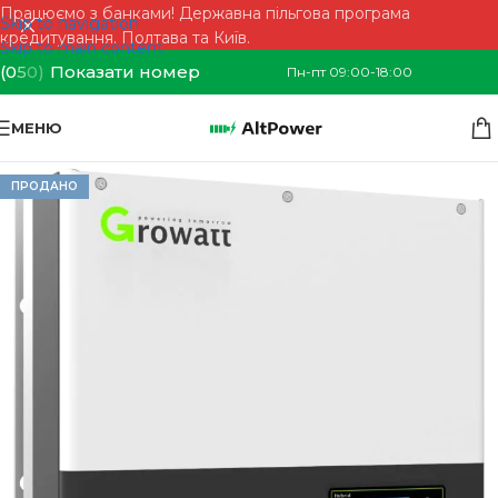
Працюємо з банками! Державна пільгова програма
Skip to navigation
кредитування. Полтава та Київ.
Skip to main content
(0
5
0)
Показати номер
Пн-пт 09:00-18:00
МЕНЮ
ПРОДАНО