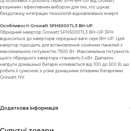
Ці особливості роблять серію SPH-BH-UP від ​​Growatt
розумним і ефективним вибором для тих, хто шукає
бездоганну інтеграцію технологій відновлюваної енергії.
Особливості Growatt SPH5000TL3 BH-UP
Гібридний інвертор Growatt SPH5000TL3 BH-UP 3PH
відноситься до інверторів середньої ваги серії BH-UP. Цей
інвертор підходить для встановлення сонячних панелей з
максимальною потужністю 7500 Вт. Максимальна потужність
цього гібридного інвертора становить 5 кВт. Діапазон
напруги домашньої батареї коливається від 100 до 500 В, що
робить її сумісною з усіма домашніми літієвими батареями
Growatt HV.
Додаткова інформація
Супутні товари