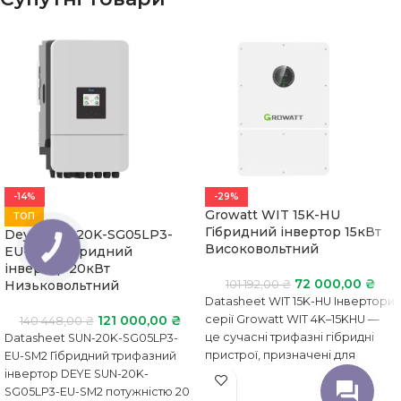
-14%
-29%
Growatt WIT 15K-HU
ТОП
Гібридний інвертор 15кВт
Deye SUN-20K-SG05LP3-
Високовольтний
КНОПКА
EU-SM2 Гібридний
ЗВ'ЯЗКУ
інвертор 20кВт
72 000,00
₴
Низьковольтний
101 192,00
₴
Datasheet WIT 15K-HU Інвертори
121 000,00
₴
серії Growatt WIT 4K–15KHU —
140 448,00
₴
це сучасні трифазні гібридні
Datasheet SUN-20K-SG05LP3-
пристрої, призначені для
EU-SM2 Гібридний трифазний
ефективного управління
інвертор DEYE SUN-20K-
енергією в
SG05LP3-EU-SM2 потужністю 20