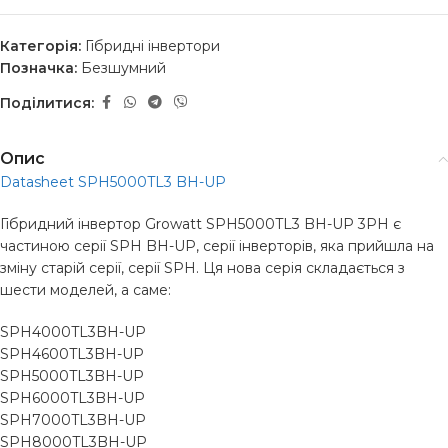
Категорія:
Гібридні інвертори
Позначка:
Безшумний
Поділитися:
Опис
Datasheet SPH5000TL3 BH-UP
Гібридний інвертор Growatt SPH5000TL3 BH-UP 3PH є
частиною серії SPH BH-UP, серії інверторів, яка прийшла на
зміну старій серії, серії SPH. Ця нова серія складається з
шести моделей, а саме:
SPH4000TL3BH-UP
SPH4600TL3BH-UP
SPH5000TL3BH-UP
SPH6000TL3BH-UP
SPH7000TL3BH-UP
SPH8000TL3BH-UP