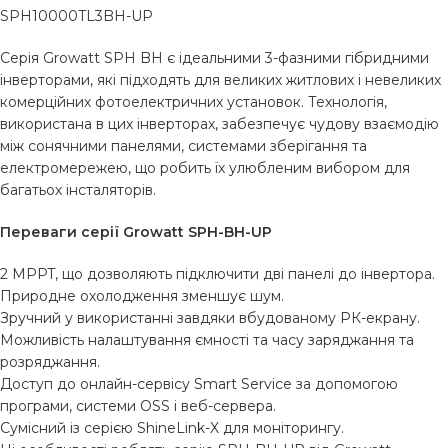
SPH10000TL3BH-UP
Серія Growatt SPH BH є ідеальними 3-фазними гібридними
інверторами, які підходять для великих житлових і невеликих
комерційних фотоелектричних установок. Технологія,
використана в цих інверторах, забезпечує чудову взаємодію
між сонячними панелями, системами зберігання та
електромережею, що робить їх улюбленим вибором для
багатьох інсталяторів.
Переваги серії Growatt SPH-BH-UP
2 MPPT, що дозволяють підключити дві панелі до інвертора.
Природне охолодження зменшує шум.
Зручний у використанні завдяки вбудованому РК-екрану.
Можливість налаштування ємності та часу заряджання та
розряджання.
Доступ до онлайн-сервісу Smart Service за допомогою
програми, системи OSS і веб-сервера.
Сумісний із серією ShineLink-X для моніторингу.