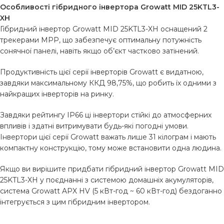
Особливості гібридного інвертора Growatt MID 25KTL3-
XH
Гібридний інвертор Growatt MID 25KTL3-XH оснащений 2
трекерами MPP, що забезпечує оптимальну потужність
сонячної панелі, навіть якщо об’єкт частково затінений.
Продуктивність цієї серії інверторів Growatt є видатною,
завдяки максимальному ККД 98,75%, що робить їх одними з
найкращих інверторів на ринку.
Завдяки рейтингу IP66 ці інвертори стійкі до атмосферних
впливів і здатні витримувати будь-які погодні умови.
Інвертори цієї серії Growatt важать лише 31 кілограм і мають
компактну конструкцію, тому може встановити одна людина.
Якщо ви вирішите придбати гібридний інвертор Growatt MID
25KTL3-XH у поєднанні з системою домашніх акумуляторів,
система Growatt APX HV (5 кВт-год ~ 60 кВт-год) бездоганно
інтегрується з цим гібридним інвертором.