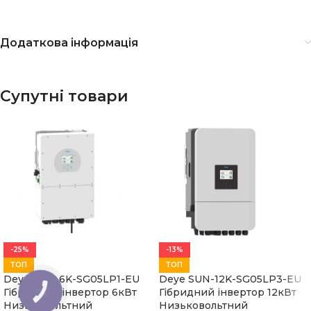
Додаткова інформація
Супутні товари
-25%
-13%
ТОП
ТОП
Deye SUN-6K-SG05LP1-EU
Deye SUN-12K-SG05LP3-EU
Гібридний інвертор 6кВт
Гібридний інвертор 12кВт
КНОПКА
ЗВ'ЯЗКУ
Низьковольтний
Низьковольтний