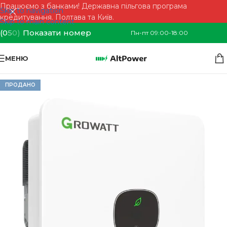
Працюємо з банками! Державна пільгова програма
Skip to navigation
кредитування. Полтава та Київ.
Skip to main content
(0
5
0)
Показати номер
Пн-пт 09:00-18:00
МЕНЮ
ПРОДАНО