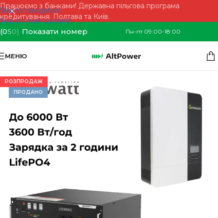
Працюємо з банками! Державна пільгова програма
Skip to navigation
кредитування. Полтава та Київ.
Skip to main content
(0
5
0)
Показати номер
Пн-пт 09:00-18:00
МЕНЮ
РОЗПРОДАЖ
ПРОДАНО