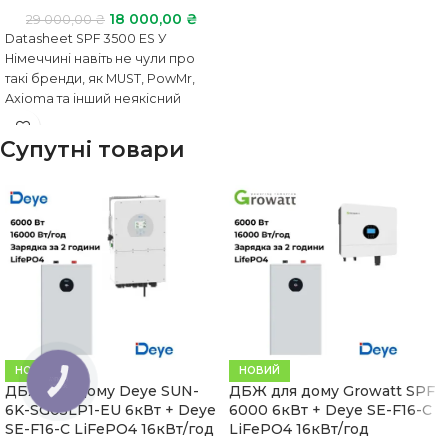
18 000,00
₴
29 000,00
₴
Datasheet SPF 3500 ES У
Німеччині навіть не чули про
такі бренди, як MUST, PowMr,
Axioma та інший неякісний
товар
Супутні товари
НОВИЙ
НОВИЙ
КНОПКА
ДБЖ для дому Deye SUN-
ДБЖ для дому Growatt SPF
ЗВ'ЯЗКУ
6K-SG05LP1-EU 6кВт + Deye
6000 6кВт + Deye SE-F16-C
SE-F16-C LiFePO4 16кВт/год
LiFePO4 16кВт/год