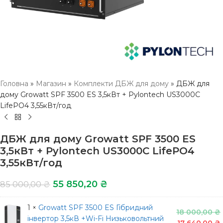
Головна
»
Магазин
»
Комплекти ДБЖ для дому
»
ДБЖ для
дому Growatt SPF 3500 ES 3,5кВт + Pylontech US3000C
LifePO4 3,55кВт/год
ДБЖ для дому Growatt SPF 3500 ES
3,5кВт + Pylontech US3000C LifePO4
3,55кВт/год
55 850,20
₴
85 000,00
₴
1 ×
Growatt SPF 3500 ES Гібридний
18 000,00
₴
інвертор 3,5кВ +Wi-Fi Низьковольтний
17 640,00
₴