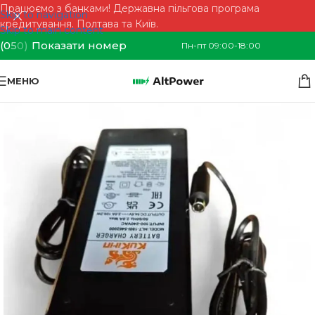
Працюємо з банками! Державна пільгова програма
Skip to navigation
кредитування. Полтава та Київ.
Skip to main content
(0
5
0)
Показати номер
Пн-пт 09:00-18:00
МЕНЮ