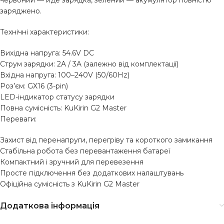
червоний — йде зарядка, зелений — акумулятор повністю
заряджено.
Технічні характеристики:
Вихідна напруга: 54.6V DC
Струм зарядки: 2A / 3A (залежно від комплектації)
Вхідна напруга: 100–240V (50/60Hz)
Роз’єм: GX16 (3-pin)
LED-індикатор статусу зарядки
Повна сумісність: KuKirin G2 Master
Переваги:
Захист від перенапруги, перегріву та короткого замикання
Стабільна робота без перевантаження батареї
Компактний і зручний для перевезення
Просте підключення без додаткових налаштувань
Офіційна сумісність з KuKirin G2 Master
Додаткова інформація