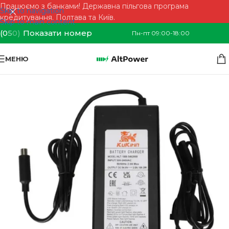
Працюємо з банками! Державна пільгова програма
Skip to navigation
кредитування. Полтава та Київ.
Skip to main content
(0
5
0)
Показати номер
Пн-пт 09:00-18:00
МЕНЮ