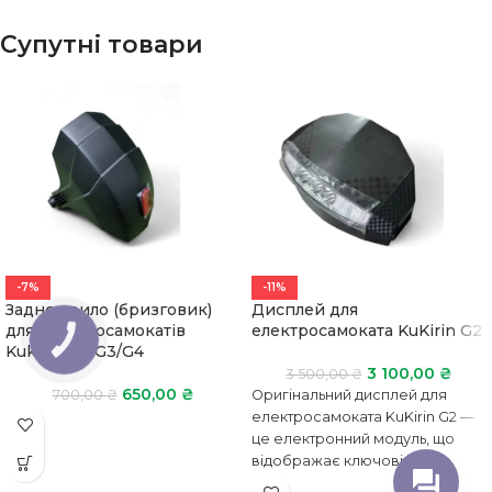
Супутні товари
-7%
-11%
Заднє крило (бризговик)
Дисплей для
для електросамокатів
електросамоката KuKirin G2
КНОПКА
ЗВ'ЯЗКУ
Kukirin G2/G3/G4
3 100,00
₴
3 500,00
₴
650,00
₴
700,00
₴
Оригінальний дисплей для
електросамоката KuKirin G2 —
це електронний модуль, що
відображає ключові
параметри під час руху: