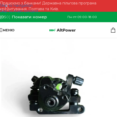
Працюємо з банками! Державна пільгова програма
Skip to navigation
кредитування. Полтава та Київ.
Skip to main content
(0
5
0)
Показати номер
Пн-пт 09:00-18:00
МЕНЮ