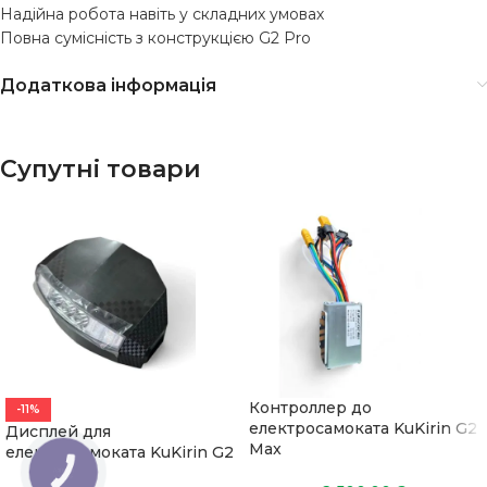
Надійна робота навіть у складних умовах
Повна сумісність з конструкцією G2 Pro
Додаткова інформація
Супутні товари
Контроллер до
-11%
електросамоката KuKirin G2
Дисплей для
Max
електросамоката KuKirin G2
КНОПКА
ЗВ'ЯЗКУ