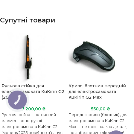
Супутні товари
Рульова стійка для
Крило, блотник передній
електросамоката KuKirin G2
для електросамоката
(2025)
KuKirin G2 Max
КНОПКА
ЗВ'ЯЗКУ
7 200,00
₴
550,00
₴
Рульова стійка — ключовий
Переднє крило (блотник) для
елемент конструкції
електросамоката KuKirin G2
електросамоката KuKirin G2
Max — це оригінальна деталь,
(модель 2025 року), що з’єднує
що забезпечує ефективний