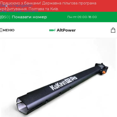
Працюємо з банками! Державна пільгова програма
Skip to navigation
кредитування. Полтава та Київ.
Skip to main content
(0
5
0)
Показати номер
Пн-пт 09:00-18:00
МЕНЮ