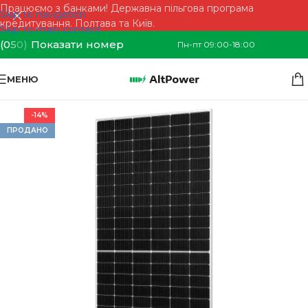
Працюємо з банками! Державна пільгова програма
Skip to navigation
кредитування. Полтава та Київ.
Skip to main content
(0
5
0)
Показати номер
Пн-пт 09:00-18:00
МЕНЮ
-14%
ПРОДАНО