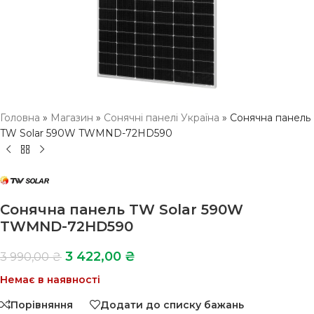
Головна
»
Магазин
»
Сонячні панелі Україна
»
Сонячна панель
TW Solar 590W TWMND-72HD590
Сонячна панель TW Solar 590W
TWMND-72HD590
3 422,00
₴
3 990,00
₴
Немає в наявності
Порівняння
Додати до списку бажань