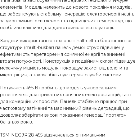
Trina Solar із застосуванням передових технологій N-type
елементів. Модель належить до нового покоління модулів,
що забезпечують стабільну генерацію електроенергії навіть
за умов змінної освітленості та підвищених температур, що
особливо важливо для довготривалої експлуатації.
Завдяки використанню технології half-cell та багатошинної
структури (multi-busbar) панель демонструє підвищену
ефективність перетворення сонячної енергії та знижені
втрати потужності. Конструкція з подвійним склом підвищує
механічну міцність модуля, покращує захист від вологи та
мікротріщин, а також збільшує термін служби системи.
Потужність 455 Вт робить цю модель універсальним
рішенням як для приватних сонячних електростанцій, так і
для комерційних проєктів. Панель стабільно працює при
частковому затіненні та має низький рівень деградації, що
дозволяє зберігати високі показники генерації протягом
багатьох років.
TSM-NEG9R.28 455 відзначається оптимальним