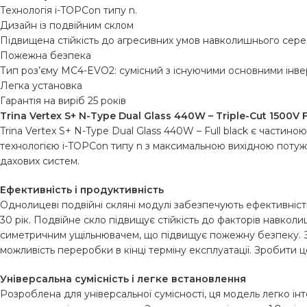
Технологія i-TOPCon типу n.
Дизайн із подвійним склом
Підвищена стійкість до агресивних умов навколишнього середо
Пожежна безпека
Тип роз’єму MC4-EVO2: сумісний з існуючими основними інве
Легка установка
Гарантія на виріб 25 років
Trina Vertex S+ N-Type Dual Glass 440W – Triple-Cut 1500V F
Trina Vertex S+ N-Type Dual Glass 440W – Full black є частин
технологією i-TOPCon типу n з максимальною вихідною потужн
дахових систем.
Ефективність і продуктивність
Однолицеві подвійні скляні модулі забезпечують ефективніс
30 рік. Подвійне скло підвищує стійкість до факторів навколи
симетричним ущільнювачем, що підвищує пожежну безпеку. З
можливість переробки в кінці терміну експлуатації. Зробити 
Універсальна сумісність і легке встановлення
Розроблена для універсальної сумісності, ця модель легко і