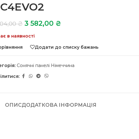
C4EVO2
3 582,00
₴
804,00
₴
ає в наявності
орівняння
Додати до списку бажань
егорія:
Сонячні панелі Німеччина
ілитися:
ОПИС
ДОДАТКОВА ІНФОРМАЦІЯ