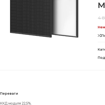
M
4 
Нем
П
Кат
Под
Переваги
ККД модуля 22,5%.