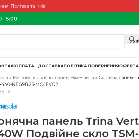
ня. Полтава та Київ.
0-15:00
УВІ
МОНТАЖ
ОПЛАТА І ДОСТАВКА
ПОЛІТИКА ПОВЕРНЕННЯ
ОФЕРТА
овна
»
Магазин
»
Сонячні панелі Німеччина
»
Сонячна панель T
-440-NEG9R.25-MC4EVO2
онячна панель Trina Vert
40W Подвійне скло TSM-