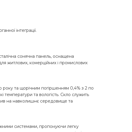
анної інтеграції.
исталічна сонячна панель, оснащена
для житлових, комерційних і промислових
о року та щорічним погіршенням 0,4% з 2 по
кі температури та вологість. Скло служить
плив на навколишнє середовище та
тажними системами, пропонуючи легку