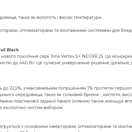
вища, таких як вологість і високі температури.
рторами, оптимізаторами та монтажними системами для бездог
ull Black
ою нового покоління серії Trina Vertex S+ NEG9R.25. Це монокр
істю до 440 Вт. Це сучасне універсальне рішення, ідеальне 
ть до 22,5%, з максимальним погіршенням 1% протягом першог
шнього середовища, таких як сольовий бризок. , кислоти, висо
аміна пластикової задньої панелі скляною також зменшує в
це екологічно чистим вибором.
нтегрується з основними інверторами, оптимізаторами та мон