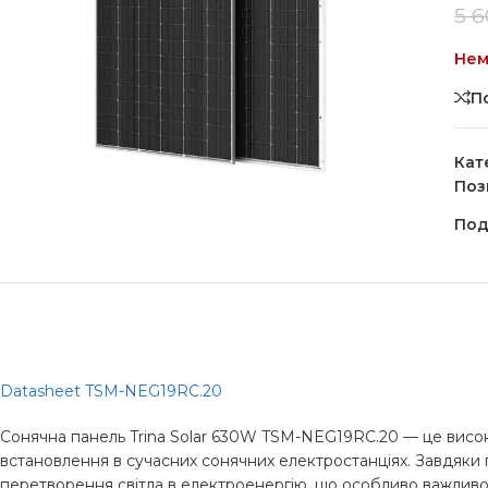
5 
Нем
П
Кат
Поз
Под
Datasheet TSM-NEG19RC.20
Сонячна панель Trina Solar 630W TSM-NEG19RC.20 — це висок
встановлення в сучасних сонячних електростанціях. Завдяки п
перетворення світла в електроенергію, що особливо важливо 