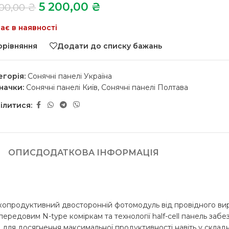
5 200,00
₴
600,00
₴
ає в наявності
орівняння
Додати до списку бажань
егорія:
Сонячні панелі Україна
начки:
Сонячні панелі Київ
,
Сонячні панелі Полтава
ілитися:
ОПИС
ДОДАТКОВА ІНФОРМАЦІЯ
опродуктивний двосторонній фотомодуль від провідного виро
ередовим N-type коміркам та технології half-cell панель заб
для досягнення максимальної продуктивності навіть у складн