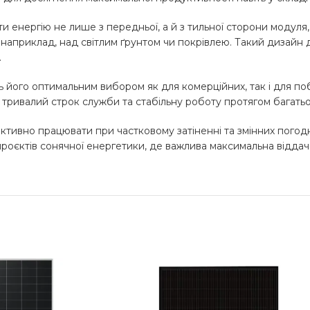
ати енергію не лише з передньої, а й з тильної сторони модуля
, наприклад, над світлим ґрунтом чи покрівлею. Такий дизайн
.
ть його оптимальним вибором як для комерційних, так і для 
ь тривалий строк служби та стабільну роботу протягом багатьо
ективно працювати при частковому затіненні та змінних погод
 проєктів сонячної енергетики, де важлива максимальна відда