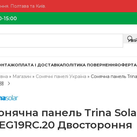
ня. Полтава та Київ.
0-15:00
УВІ
МОНТАЖ
ОПЛАТА І ДОСТАВКА
ПОЛІТИКА ПОВЕРНЕННЯ
ОФЕРТА
овна
»
Магазин
»
Сонячні панелі Україна
»
Сонячна панель Tri
онячна панель Trina Sol
EG19RC.20 Двостороння