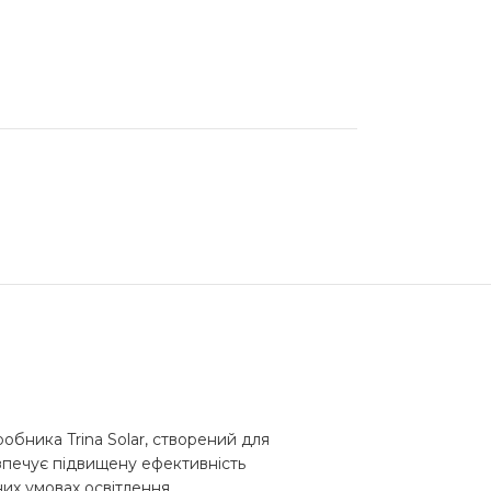
бника Trina Solar, створений для
езпечує підвищену ефективність
их умовах освітлення.