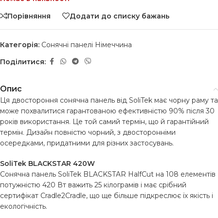
Порівняння
Додати до списку бажань
Категорія:
Сонячні панелі Німеччина
Поділитися:
Опис
Ця двостороння сонячна панель від SoliTek має чорну раму та
може похвалитися гарантованою ефективністю 90% після 30
років використання. Це той самий термін, що й гарантійний
термін. Дизайн повністю чорний, з двосторонніми
осередками, придатними для різних застосувань.
SoliTek BLACKSTAR 420W
Сонячна панель SoliTek BLACKSTAR HalfCut на 108 елементів
потужністю 420 Вт важить 25 кілограмів і має срібний
сертифікат Cradle2Cradle, що ще більше підкреслює їх якість і
екологічність.