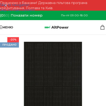
Працюємо з банками! Державна пільгова програма
Skip to navigation
кредитування. Полтава та Київ.
Skip to main content
(0
5
0)
Показати номер
Пн-пт 09:00-18:00
МЕНЮ
-20%
ПРОДАНО