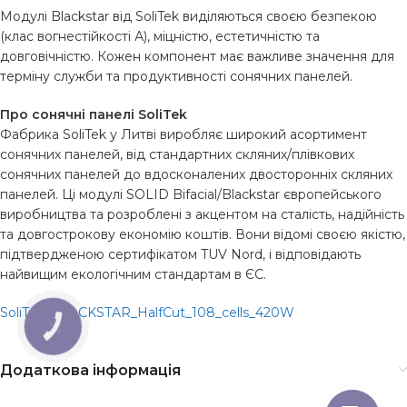
Модулі Blackstar від SoliTek виділяються своєю безпекою
(клас вогнестійкості А), міцністю, естетичністю та
довговічністю. Кожен компонент має важливе значення для
терміну служби та продуктивності сонячних панелей.
Про сонячні панелі SoliTek
Фабрика SoliTek у Литві виробляє широкий асортимент
сонячних панелей, від стандартних скляних/плівкових
сонячних панелей до вдосконалених двосторонніх скляних
панелей. Ці модулі SOLID Bifacial/Blackstar європейського
виробництва та розроблені з акцентом на сталість, надійність
та довгострокову економію коштів. Вони відомі своєю якістю,
підтвердженою сертифікатом TUV Nord, і відповідають
найвищим екологічним стандартам в ЄС.
SoliTek_BLACKSTAR_HalfCut_108_cells_420W
КНОПКА
ЗВ'ЯЗКУ
Додаткова інформація