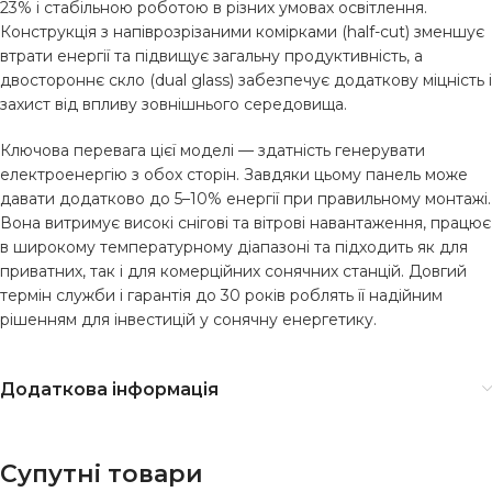
23% і стабільною роботою в різних умовах освітлення.
Конструкція з напіврозрізаними комірками (half-cut) зменшує
втрати енергії та підвищує загальну продуктивність, а
двостороннє скло (dual glass) забезпечує додаткову міцність і
захист від впливу зовнішнього середовища.
Ключова перевага цієї моделі — здатність генерувати
електроенергію з обох сторін. Завдяки цьому панель може
давати додатково до 5–10% енергії при правильному монтажі.
Вона витримує високі снігові та вітрові навантаження, працює
в широкому температурному діапазоні та підходить як для
приватних, так і для комерційних сонячних станцій. Довгий
термін служби і гарантія до 30 років роблять її надійним
рішенням для інвестицій у сонячну енергетику.
Додаткова інформація
Супутні товари