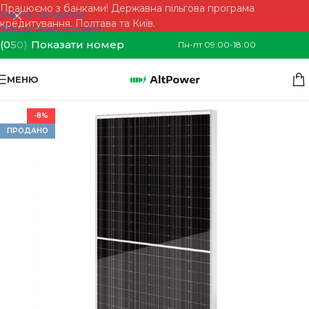
Працюємо з банками! Державна пільгова програма
Skip to navigation
кредитування. Полтава та Київ.
Skip to main content
(0
5
0)
Показати номер
Пн-пт 09:00-18:00
МЕНЮ
-8%
ПРОДАНО