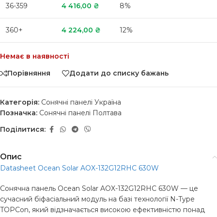
36-359
4 416,00
₴
8%
360+
4 224,00
₴
12%
Немає в наявності
Порівняння
Додати до списку бажань
Категорія:
Сонячні панелі Україна
Позначка:
Сонячні панелі Полтава
Поділитися:
Опис
Datasheet Ocean Solar AOX-132G12RHC 630W
Сонячна панель Ocean Solar AOX-132G12RHC 630W — це
сучасний біфасіальний модуль на базі технології N-Type
TOPCon, який відзначається високою ефективністю понад