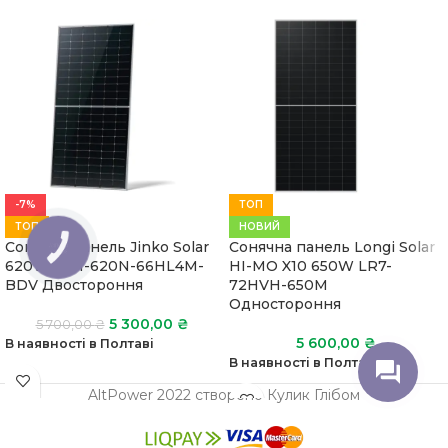
-7%
ТОП
ТОП
НОВИЙ
Сонячна панель Jinko Solar
Сонячна панель Longi Solar
КНОПКА
ЗВ'ЯЗКУ
620W JKM-620N-66HL4M-
HI-MO X10 650W LR7-
BDV Двостороння
72HVH-650M
Одностороння
5 300,00
₴
5 700,00
₴
5 600,00
₴
В наявності в Полтаві
В наявності в Полтаві
AltPower 2022 створено Кулик Глібом