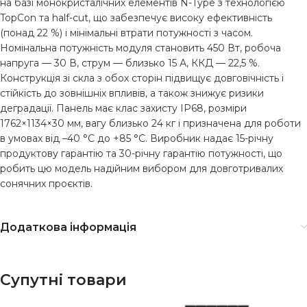
на базі монокристалічних елементів N-Type з технологією
TopCon та half-cut, що забезпечує високу ефективність
(понад 22 %) і мінімальні втрати потужності з часом.
Номінальна потужність модуля становить 450 Вт, робоча
напруга — 30 В, струм — близько 15 А, ККД — 22,5 %.
Конструкція зі скла з обох сторін підвищує довговічність і
стійкість до зовнішніх впливів, а також знижує ризики
деградації. Панель має клас захисту IP68, розміри
1762×1134×30 мм, вагу близько 24 кг і призначена для роботи
в умовах від –40 °C до +85 °C. Виробник надає 15-річну
продуктову гарантію та 30-річну гарантію потужності, що
робить цю модель надійним вибором для довготривалих
сонячних проєктів.
Додаткова інформація
Супутні товари