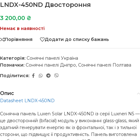
LNDX-450ND Двостороння
3 200,00
₴
Немає в наявності
Порівняння
Додати до списку бажань
Категорія:
Сонячні панелі Україна
Позначки:
Сонячні панелі Дніпро
,
Сонячні панелі Полтава
Поділитися:
Опис
Datasheet LNDX-450ND
Сонячна панель Luxen Solar LNDX-450ND із серії Luxneri N5 —
це двосторонній (bifacial) модуль у виконанні glass-glass, який
здатний генерувати енергію як із фронтальної, так і з тильної
сторони, що підвищує її продуктивність. Панель виготовлена