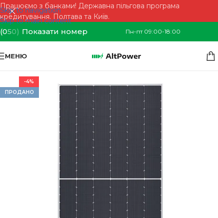
Працюємо з банками! Державна пільгова програма
Skip to navigation
кредитування. Полтава та Київ.
Skip to main content
(0
5
0)
Показати номер
Пн-пт 09:00-18:00
МЕНЮ
-4%
ПРОДАНО