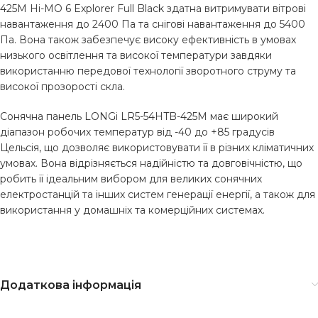
425M Hi-MO 6 Explorer Full Black здатна витримувати вітрові
навантаження до 2400 Па та снігові навантаження до 5400
Па. Вона також забезпечує високу ефективність в умовах
низького освітлення та високої температури завдяки
використанню передової технології зворотного струму та
високої прозорості скла.
Сонячна панель LONGi LR5-54HTB-425M має широкий
діапазон робочих температур від -40 до +85 градусів
Цельсія, що дозволяє використовувати її в різних кліматичних
умовах. Вона відрізняється надійністю та довговічністю, що
робить її ідеальним вибором для великих сонячних
електростанцій та інших систем генерації енергії, а також для
використання у домашніх та комерційних системах.
Додаткова інформація