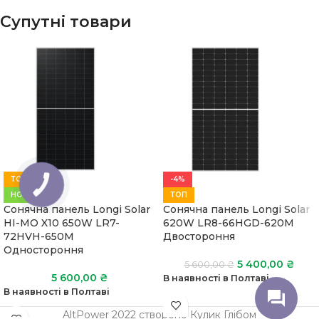
Супутні товари
ТОП
-4%
КНОПКА
ЗВ'ЯЗКУ
НОВИЙ
ТОП
Сонячна панель Longi Solar
Сонячна панель Longi Solar
HI-MO X10 650W LR7-
620W LR8-66HGD-620M
72HVH-650M
Двостороння
Одностороння
5 400,00
₴
5 600,00
₴
5 600,00
₴
В наявності в Полтаві
В наявності в Полтаві
AltPower 2022 створено Кулик Глібом