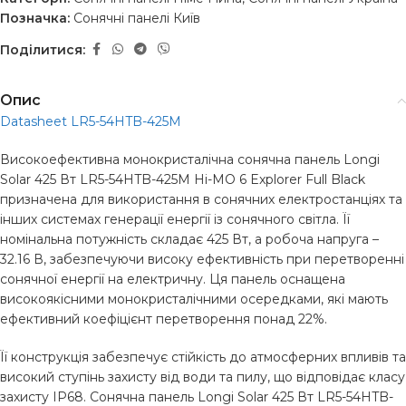
Позначка:
Сонячні панелі Київ
Поділитися:
Опис
Datasheet LR5-54HTB-425M
Високоефективна монокристалічна сонячна панель Longi
Solar 425 Вт LR5-54HTB-425M Hi-MO 6 Explorer Full Black
призначена для використання в сонячних електростанціях та
інших системах генерації енергії із сонячного світла. Її
номінальна потужність складає 425 Вт, а робоча напруга –
32.16 В, забезпечуючи високу ефективність при перетворенні
сонячної енергії на електричну. Ця панель оснащена
високоякісними монокристалічними осередками, які мають
ефективний коефіцієнт перетворення понад 22%.
Її конструкція забезпечує стійкість до атмосферних впливів та
високий ступінь захисту від води та пилу, що відповідає класу
захисту IP68. Сонячна панель Longi Solar 425 Вт LR5-54HTB-