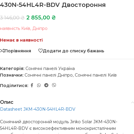
430N-54HL4R-BDV Двостороння
2 855,00
₴
3 146,00
₴
наявність Київ, Дніпро
Немає в наявності
Порівняння
Додати до списку бажань
Категорія:
Сонячні панелі Україна
Позначки:
Сонячні панелі Дніпро
,
Сонячні панелі Київ
Поділитися:
Опис
Datasheet JKM-430N-54HL4R-BDV
Сонячний двосторонній модуль Jinko Solar JKM-430N-
54HL4R-BDV є високоефективним монокристалічним