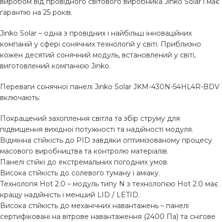
виробом від провідного світового виробника Jinko Solar і має
гарантію на 25 років.
Jinko Solar – одна з провідних і найбільш інноваційних
компаній у сфері сонячних технологій у світі. Приблизно
кожен десятий сонячний модуль, встановлений у світі,
виготовлений компанією Jinko.
Переваги сонячної панелі Jinko Solar JKM-430N-54HL4R-BDV
включають:
Покращений захоплення світла та збір струму для
підвищення вихідної потужності та надійності модуля.
Відмінна стійкість до PID завдяки оптимізованому процесу
масового виробництва та контролю матеріалів.
Панелі стійкі до екстремальних погодних умов.
Висока стійкість до солевого туману і аміаку.
Технологія Hot 2.0 – модуль типу N з технологією Hot 2.0 має
кращу надійність і менший LID / LETID.
Висока стійкість до механічних навантажень – панелі
сертифіковані на вітрове навантаження (2400 Па) та снігове