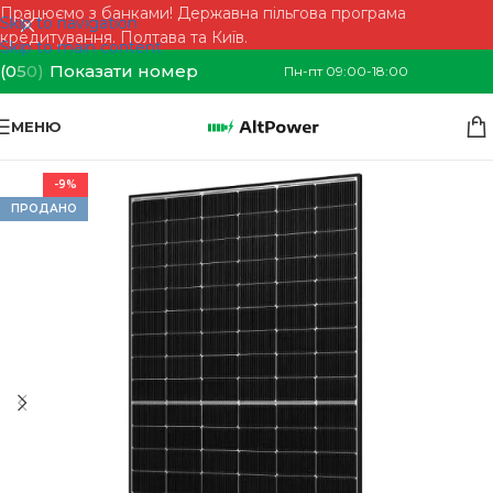
Працюємо з банками! Державна пільгова програма
Skip to navigation
кредитування. Полтава та Київ.
Skip to main content
(0
5
0)
Показати номер
Пн-пт 09:00-18:00
МЕНЮ
-9%
ПРОДАНО