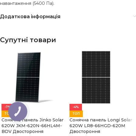
навантаження (5400 Па).
Додаткова інформація
Супутні товари
-7%
-4%
КНОПКА
ТОП
ТОП
ЗВ'ЯЗКУ
Сонячна панель Jinko Solar
Сонячна панель Longi Solar
620W JKM-620N-66HL4M-
620W LR8-66HGD-620M
BDV Двостороння
Двостороння